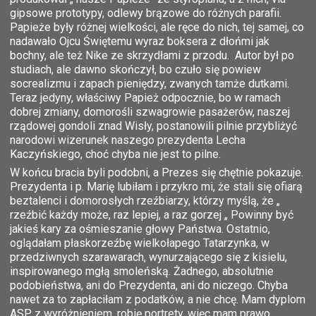
gipsowe prototypy, odlewy brązowe do różnych parafii.
Papieże były różnej wielkości, ale ręce do nich, tej samej, co
nadawało Ojcu Świętemu wyraz boksera z dłońmi jak
bochny, ale też Nike ze skrzydłami z przodu. Autor był po
studiach, ale dawno skończył, bo czuło się powiew
socrealizmu i zapach pieniędzy, zwanych tamże dutkami.
Teraz jedyny, właściwy Papież odpocznie, bo w ramach
dobrej zmiany, domorośli szwagrowie pasażerów, naszej
rządowej gondoli znad Wisły, postanowili pilnie przybliżyć
narodowi wizerunek naszego prezydenta Lecha
Kaczyńskiego, choć chyba nie jest to pilne.
W końcu bracia byli podobni, a Prezes się chętnie pokazuje.
Prezydenta i p. Marię lubiłam i przykro mi, że stali się ofiarą
beztalenci i domorosłych rzeźbiarzy, którzy myślą, że „
rzeźbić każdy może, raz lepiej, a raz gorzej „ Powinny być
jakieś kary za ośmieszanie głowy Państwa. Ostatnio,
oglądałam płaskorzeźbę wielkołapego Tatarzynka, w
przedziwnych szarawarach, wynurzającego się z kisielu,
inspirowanego mgłą smoleńską. Żadnego, absolutnie
podobieństwa, ani do Prezydenta, ani do niczego. Chyba
nawet za to zapłaciłam z podatków, a nie chcę. Mam dyplom
ASP z wyróżnieniem, robię portrety, więc mam prawo