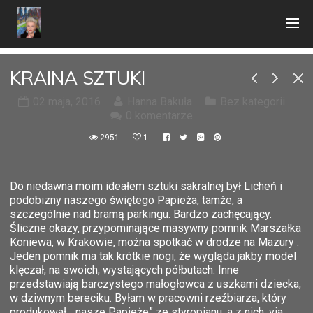
KRAINA SZTUKI
02 maja, 2016
Hanna Bakuła
Bez kategorii
0 komentarze
2951
1
Do niedawna moim ideałem sztuki sakralnej był Licheń i
podobizny naszego świętego Papieża, tamże, a
szczególnie nad bramą parkingu. Bardzo zachęcający.
Śliczne okazy, przypominające masywny pomnik Marszałka
Koniewa, w Krakowie, można spotkać w drodze na Mazury .
Jeden pomnik ma tak krótkie nogi, że wygląda jakby model
klęczał, na swoich, wystających półbutach. Inne
przedstawiają barczystego małogłowca z uszkami dziecka,
w dziwnym bereciku. Byłam w pracowni rzeźbiarza, który
produkował „ nasze Papieże” ze styropianu, a z nich, via