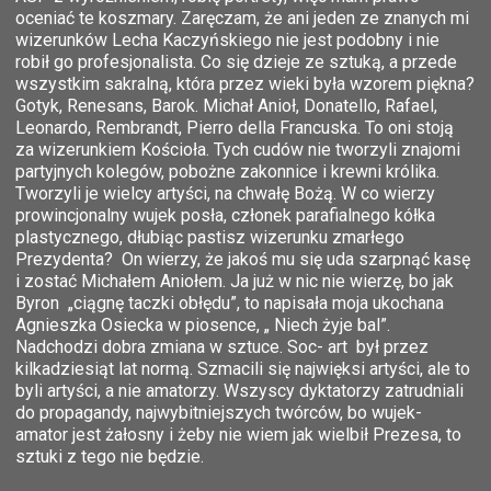
oceniać te koszmary. Zaręczam, że ani jeden ze znanych mi
wizerunków Lecha Kaczyńskiego nie jest podobny i nie
robił go profesjonalista. Co się dzieje ze sztuką, a przede
wszystkim sakralną, która przez wieki była wzorem piękna?
Gotyk, Renesans, Barok. Michał Anioł, Donatello, Rafael,
Leonardo, Rembrandt, Pierro della Francuska. To oni stoją
za wizerunkiem Kościoła. Tych cudów nie tworzyli znajomi
partyjnych kolegów, pobożne zakonnice i krewni królika.
Tworzyli je wielcy artyści, na chwałę Bożą. W co wierzy
prowincjonalny wujek posła, członek parafialnego kółka
plastycznego, dłubiąc pastisz wizerunku zmarłego
Prezydenta? On wierzy, że jakoś mu się uda szarpnąć kasę
i zostać Michałem Aniołem. Ja już w nic nie wierzę, bo jak
Byron „ciągnę taczki obłędu”, to napisała moja ukochana
Agnieszka Osiecka w piosence, „ Niech żyje bal”.
Nadchodzi dobra zmiana w sztuce. Soc- art był przez
kilkadziesiąt lat normą. Szmacili się najwięksi artyści, ale to
byli artyści, a nie amatorzy. Wszyscy dyktatorzy zatrudniali
do propagandy, najwybitniejszych twórców, bo wujek-
amator jest żałosny i żeby nie wiem jak wielbił Prezesa, to
sztuki z tego nie będzie.