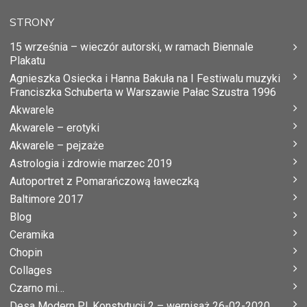
STRONY
15 września – wieczór autorski, w ramach Biennale
Plakatu
Agnieszka Osiecka i Hanna Bakuła na I Festiwalu muzyki
Franciszka Schuberta w Warszawie Pałac Szustra 1996
Akwarele
Akwarele – erotyki
Akwarele – pejzaże
Astrologia i zdrowie marzec 2019
Autoportret z Pomarańczową ławeczką
Baltimore 2017
Blog
Ceramika
Chopin
Collages
Czarno mi…
Desa Modern Pl. Konstytucji 2 – wernisaż 26-02-2020