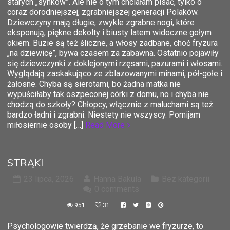
starych „synków”. Ale nie o tym chciałam pisać, tylko o
coraz dorodniejszej, zgrabniejszej generacji Polaków.
Dziewczyny mają długie, zwykle zgrabne nogi, które
eksponują, piękne dekolty i biusty latem widoczne gołym
okiem. Buzie są też śliczne, a włosy zadbane, choć fryzura
„na dziewicę”, bywa czasem za zabawna. Ostatnio pojawiły
się dziewczynki z doklejonymi rzęsami, pazurami i włosami.
Wyglądają zaskakująco ze zblazowanymi minami, pół-gołe i
żałosne. Chyba są sierotami, bo żadna matka nie
wypuściłaby tak oszpeconej córki z domu, no i chyba nie
chodzą do szkoły? Chłopcy, włącznie z maluchami są też
bardzo ładni i zgrabni. Niestety nie wszyscy. Pomijam
miłosiernie osoby […]
Read More
STRĄKI
23 lipca, 2026
Hanna Bakuła
Bez kategorii
0 comments
951
31
Psychologowie twierdzą, że grzebanie we fryzurze, to