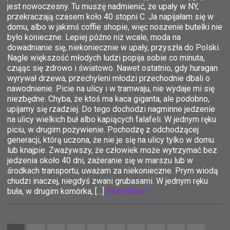
jest nowoczesny. Tu muszę nadmienić, że upały w NY,
przekraczają czasem koło 40 stopni C. Ja napijałam się w
domu, albo w jakimś coffie shopie, więc noszenie butelki nie
było konieczne. Lepiej późno niż wcale, moda na
dowadnianie się, niekoniecznie w upały, przyszła do Polski.
Nagle większość młodych ludzi popija sobie co minuta,
czując się zdrowo i światowo. Nawet ostatnio, gdy huragan
wyrywał drzewa, przechyleni młodzi przechodnie dbali o
nawodnienie. Picie na ulicy i w tramwaju, nie wydaje mi się
niezbędne. Chyba, że ktoś ma kaca giganta, ale podobno,
upijamy się rzadziej. Do tego dochodzi nagminne jedzenie
na ulicy wielkich buł albo kapiących falafeli. W jednym ręku
piciu, w drugim pożywienie. Pochodzę z odchodzącej
generacji, którą uczona, że nie je się na ulicy tylko w domu
lub knajpie. Zważywszy, że człowiek może wytrzymać bez
jedzenia około 40 dni, zażeranie się w marszu lub w
środkach transportu, uważam za niekonieczne. Prym wiodą
chudzi inaczej, niegdyś zwani grubasami. W jednym ręku
buła, w drugim komórka, […]
Read More