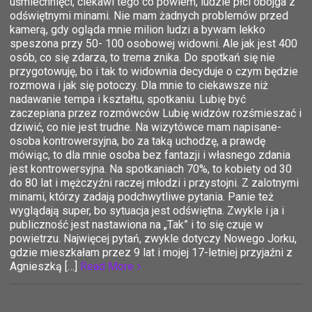
uśmiechnięci, ciekawi tego co powiem, ludzie płci obojga z
odświętnymi minami. Nie mam żadnych problemów przed
kamerą, gdy ogląda mnie milion ludzi a bywam lekko
speszona przy 50- 100 osobowej widowni. Ale jak jest 400
osób, co się zdarza, to trema znika. Do spotkań się nie
przygotowuję, bo i tak to widownia decyduje o czym będzie
rozmowa i jak się potoczy. Dla mnie to ciekawsze niż
nadawanie tempa i kształtu, spotkaniu. Lubię być
zaczepiana przez rozmówców Lubię widzów rozśmieszać i
dziwić, co nie jest trudne. Na wizytówce mam napisane-
osoba kontrowersyjna, bo za taką uchodzę, a prawdę
mówiąc, to dla mnie osoba bez fantazji i własnego zdania
jest kontrowersyjna. Na spotkaniach 70%, to kobiety od 30
do 80 lat i mężczyźni raczej młodzi i przystojni. Z zalotnymi
minami, którzy zadają podchwytliwe pytania. Panie też
wyglądają super, bo sytuacja jest odświętna. Zwykle i ja i
publiczność jest nastawiona na „Tak” i to się czuje w
powietrzu. Najwięcej pytań, zwykle dotyczy Nowego Jorku,
gdzie mieszkałam przez 9 lat i mojej 17-letniej przyjaźni z
Agnieszką […]
Read More