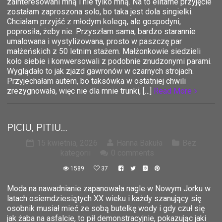
zainteresowani mną i nie tylko mną. Na to elitarne przyjęcie
zostałam zaproszona solo, bo taka jest dola singielki.
Chciałam przyjść z młodym kolegą, ale gospodyni,
poprosiła, żeby nie. Przyszłam sama, bardzo starannie
umalowana i wystylizowana, prosto w paszczę par
małżeńskich z 50 letnim stażem. Małżonkowie siedzieli
koło siebie i konwersowali z podobnie znudzonymi parami.
Wyglądało to jak zjazd gawronów w czarnych strojach.
Przyjechałam autem, bo taksówka w ostatniej chwili
zrezygnowała, więc nie dla mnie trunki, […]
Read More
PICIU, PITIU…
15 kwietnia, 2026
Hanna Bakuła
Bez
kategorii
0 comments
1589
37
Moda na nawadnianie zapanowała nagle w Nowym Jorku w
latach osiemdziesiątych XX wieku i każdy szanujący się
osobnik musiał mieć ze sobą butelkę wody i gdy czuł się
jak żaba na asfalcie, to pił demonstracyjnie, pokazując jaki