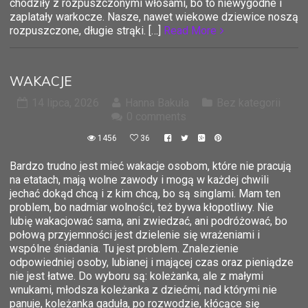
chodziły z rozpuszczonymi włosami, bo to niewygodne i
zaplatały warkocze. Nasze, nawet wiekowe dziewice noszą
rozpuszczone, długie strąki. […]
Read More
WAKACJE
14 lipca, 2026
Hanna Bakuła
Bez kategorii
0 comments
1456
36
Bardzo trudno jest mieć wakacje osobom, które nie pracują
na etatach, mają wolne zawody i mogą w każdej chwili
jechać dokąd chcą i z kim chcą, bo są singlami. Mam ten
problem, bo nadmiar wolności, też bywa kłopotliwy. Nie
lubię wakacjować sama, ani zwiedzać, ani podróżować, bo
połową przyjemności jest dzielenie się wrażeniami i
wspólne śniadania. Tu jest problem. Znalezienie
odpowiedniej osoby, lubianej i mającej czas oraz pieniądze
nie jest łatwe. Do wyboru są: koleżanka, ale z małymi
wnukami, młodsza koleżanka z dziećmi, nad którymi nie
panuje, koleżanka gaduła, po rozwodzie, kłócące się