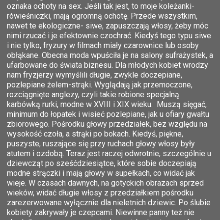
oznaka ochoty na sex. Jeśli tak jest, to moje koleżanki-
rówieśniczki, mają ogromną ochotę. Przede wszystkim,
nawet te ekologiczne- siwe, zapuszczają włosy, żeby móc
nimi rzucać i je efektownie czochrać. Kiedyś tego typu siwe
i nie tylko, fryzury w filmach miały czarownice lub osoby
obłąkane. Obecna moda wpuściła je na salony sufrażystek, a
ufarbowane do świata biznesu. Dla młodych kobiet wrodzy
nam fryzjerzy wymyślili długie, zwykle doczepiane,
pozlepiane żelem-strąki. Wyglądają jak przemoczone,
rozciągnięte anglezy, czyli takie robione specjalną
karbówką rurki, modne w XVIII i XIX wieku. Muszą sięgać,
minimum do łopatek i wisieć pozlepiane, jak u ofiary gwałtu
zbiorowego. Pośrodku głowy przedziałek, bez względu na
wysokość czoła, a strąki po bokach. Kiedyś, piękne,
puszyste, ruszające się przy ruchach głowy włosy były
atutem i ozdobą. Teraz jest raczej odwrotnie, szczególnie u
dziewcząt po sześćdziesiątce, które sobie doczepiają
modne strączki i mają głowy w supełkach, co widać jak
wieje. W czasach dawnych, na gotyckich obrazach sprzed
wieków, widać długie włosy z przedziałkiem pośrodku
zarezerwowane wyłącznie dla nieletnich dziewic. Po ślubie
kobiety zakrywały je czepcami. Niewinne panny też nie