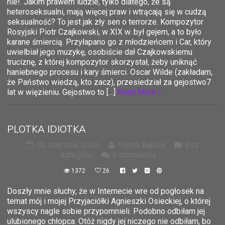
nie!. Jakim prawem ludzie, tylko dlatego, że są
heteroseksualni, mają więcej praw i wtrącają się w cudzą
seksualność? To jest jak zły sen o terrorze. Kompozytor
Rosyjski Piotr Czajkowski, w XIX w. był gejem, a to było
karane śmiercią. Przyłapano go z młodzieńcem i Car, który
uwielbiał jego muzykę, osobiście dał Czajkowskiemu
truciznę, z której kompozytor skorzystał, żeby uniknąć
haniebnego procesu i kary śmierci. Oscar Wilde (zakładam,
że Państwo wiedzą, kto zacz), przesiedział za gejostwo7
lat w więzieniu. Gejostwo to […]
Read More
PLOTKA IDIOTKA
02 czerwca, 2026
Hanna Bakuła
Bez
kategorii
0 comments
1372
26
Doszły mnie słuchy, że w Internecie wre od pogłosek na
temat mój i mojej Przyjaciółki Agnieszki Osieckiej, o której
wszyscy nagle sobie przypomnieli. Podobno odbiłam jej
ulubionego chłopca. Otóż nigdy jej niczego nie odbiłam, bo