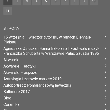
1
2
3
4
5
6
7
8
9
10
11
STRONY
15 września – wieczór autorski, w ramach Biennale
Plakatu
Agnieszka Osiecka i Hanna Bakuła na I Festiwalu muzyki
Franciszka Schuberta w Warszawie Pałac Szustra 1996
Akwarele
Akwarele – erotyki
Akwarele – pejzaże
Astrologia i zdrowie marzec 2019
Autoportret z Pomarańczową ławeczką
Baltimore 2017
Blog
Ceramika