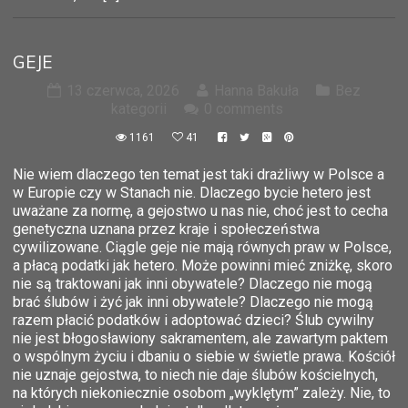
GEJE
13 czerwca, 2026
Hanna Bakuła
Bez
kategorii
0 comments
1161
41
Nie wiem dlaczego ten temat jest taki drażliwy w Polsce a
w Europie czy w Stanach nie. Dlaczego bycie hetero jest
uważane za normę, a gejostwo u nas nie, choć jest to cecha
genetyczna uznana przez kraje i społeczeństwa
cywilizowane. Ciągle geje nie mają równych praw w Polsce,
a płacą podatki jak hetero. Może powinni mieć zniżkę, skoro
nie są traktowani jak inni obywatele? Dlaczego nie mogą
brać ślubów i żyć jak inni obywatele? Dlaczego nie mogą
razem płacić podatków i adoptować dzieci? Ślub cywilny
nie jest błogosławiony sakramentem, ale zawartym paktem
o wspólnym życiu i dbaniu o siebie w świetle prawa. Kościół
nie uznaje gejostwa, to niech nie daje ślubów kościelnych,
na których niekoniecznie osobom „wyklętym” zależy. Nie, to