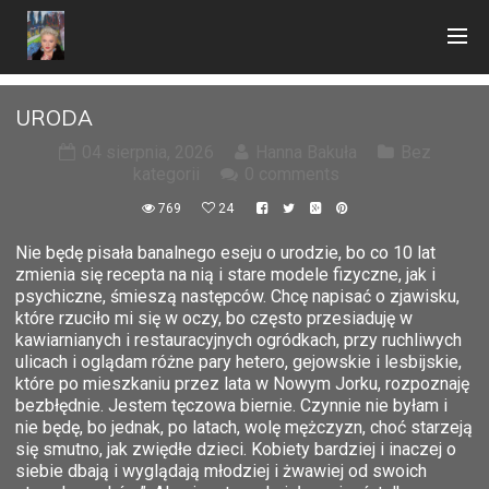
URODA
04 sierpnia, 2026
Hanna Bakuła
Bez
kategorii
0 comments
769
24
Nie będę pisała banalnego eseju o urodzie, bo co 10 lat
zmienia się recepta na nią i stare modele fizyczne, jak i
psychiczne, śmieszą następców. Chcę napisać o zjawisku,
które rzuciło mi się w oczy, bo często przesiaduję w
kawiarnianych i restauracyjnych ogródkach, przy ruchliwych
ulicach i oglądam różne pary hetero, gejowskie i lesbijskie,
które po mieszkaniu przez lata w Nowym Jorku, rozpoznaję
bezbłędnie. Jestem tęczowa biernie. Czynnie nie byłam i
nie będę, bo jednak, po latach, wolę mężczyzn, choć starzeją
się smutno, jak zwiędłe dzieci. Kobiety bardziej i inaczej o
siebie dbają i wyglądają młodziej i żwawiej od swoich