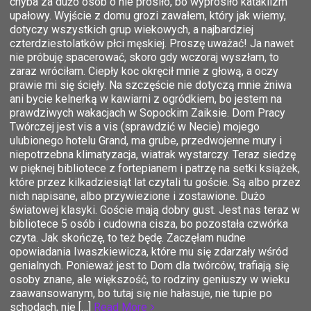
chyba za dużo osób o nie prosiło, bo wyprosiło kataklizm
upałowy. Wyjście z domu grozi zawałem, który jak wiemy,
dotyczy wszystkich grup wiekowych, a najbardziej
czterdziestolatków płci męskiej. Proszę uważać! Ja nawet
nie próbuję spacerować, skoro gdy wczoraj wyszłam, to
zaraz wróciłam. Ciepły koc okręcił mnie z głową, a oczy
prawie mi się ścięły. Na szczęście nie dotyczą mnie żniwa
ani bycie kelnerką w kawiarni z ogródkiem, bo jestem na
prawdziwych wakacjach w Sopockim Zaiksie. Dom Pracy
Twórczej jest vis a vis (sprawdzić w Necie) mojego
ulubionego hotelu Grand, ma grube, przedwojenne mury i
niepotrzebna klimatyzacja, wiatrak wystarczy. Teraz siedzę
w pięknej bibliotece z fortepianem i patrzę na setki książek,
które przez kilkadziesiąt lat czytali tu goście. Są albo przez
nich napisane, albo przywiezione i zostawione. Dużo
światowej klasyki. Goście mają dobry gust. Jest nas teraz w
bibliotece 5 osób i cudowna cisza, bo pozostała czwórka
czyta. Jak skończę, to też będę. Zaczęłam nudne
opowiadania Iwaszkiewicza, które mu się zdarzały wśród
genialnych. Ponieważ jest to Dom dla twórców, trafiają się
osoby znane, ale większość, to rodziny geniuszy w wieku
zaawansowanym, bo tutaj się nie hałasuje, nie tupie po
schodach, nie […]
Read More