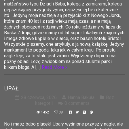
małżeństwo typu Dziad i Baba, kolega z zamiarami, kolega
gej szukający przygody życia, najczęściej bezskutecznie
itd. Jedyną moja nadzieja są przyjaciółki z Nowego Jorku,
które znam 40 lat i z racji wieku mają czas, a nie mają
żadnych obciążeń rodzinnych. Co roku jeździmy w lipcu do
Buska Zdroju, gdzie mamy od lat super lokalnych znajomych
i mega zdrowe kąpiele w siarce, oraz basen hotelu Bristol.
Wszystkie piszemy, one artykuły, a ja nową książkę. Jedyny
mankament to pogoda, taka jak w całym kraju. Po prostu
nagle leje, za to stale jest zimno. Wyjdziemy dopiero na
późny obiad. Leżę z widokiem na ponad stuletni park i
klikam bloga. A […]
Read More
UPAŁ
28 czerwca, 2026
Hanna Bakuła
Bez
kategorii
0 comments
1452
38
No i masz babo placek! Upały wyśnione przyszły nagle, ale