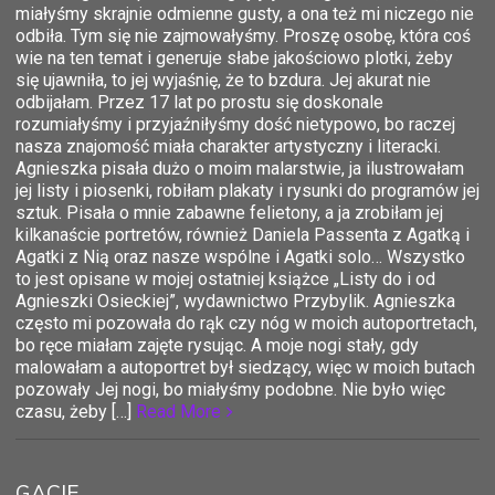
miałyśmy skrajnie odmienne gusty, a ona też mi niczego nie
odbiła. Tym się nie zajmowałyśmy. Proszę osobę, która coś
wie na ten temat i generuje słabe jakościowo plotki, żeby
się ujawniła, to jej wyjaśnię, że to bzdura. Jej akurat nie
odbijałam. Przez 17 lat po prostu się doskonale
rozumiałyśmy i przyjaźniłyśmy dość nietypowo, bo raczej
nasza znajomość miała charakter artystyczny i literacki.
Agnieszka pisała dużo o moim malarstwie, ja ilustrowałam
jej listy i piosenki, robiłam plakaty i rysunki do programów jej
sztuk. Pisała o mnie zabawne felietony, a ja zrobiłam jej
kilkanaście portretów, również Daniela Passenta z Agatką i
Agatki z Nią oraz nasze wspólne i Agatki solo… Wszystko
to jest opisane w mojej ostatniej książce „Listy do i od
Agnieszki Osieckiej”, wydawnictwo Przybylik. Agnieszka
często mi pozowała do rąk czy nóg w moich autoportretach,
bo ręce miałam zajęte rysując. A moje nogi stały, gdy
malowałam a autoportret był siedzący, więc w moich butach
pozowały Jej nogi, bo miałyśmy podobne. Nie było więc
czasu, żeby […]
Read More
GACIE