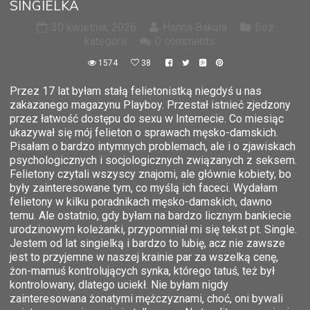
SINGIELKA
30 kwietnia, 2026
Hanna Bakuła
Bez
kategorii
0 comments
1574
38
Przez 17 lat byłam stałą felietonistką niegdyś u nas
zakazanego magazynu Playboy. Przestał istnieć zjedzony
przez łatwość dostępu do sexu w Internecie. Co miesiąc
ukazywał się mój felieton o sprawach męsko-damskich.
Pisałam o bardzo intymnych problemach, ale i o zjawiskach
psychologicznych i socjologicznych związanych z seksem.
Felietony czytali wszyscy znajomi, ale głównie kobiety, bo
były zainteresowane tym, co myślą ich faceci. Wydałam
felietony w kilku poradnikach męsko-damskich, dawno
temu. Ale ostatnio, gdy byłam na bardzo licznym bankiecie
urodzinowym koleżanki, przypomniał mi się tekst pt. Single.
Jestem od lat singielką i bardzo to lubię, acz nie zawsze
jest to przyjemne w naszej krainie par za wszelką cenę,
żon-mamuś kontrolujących synka, którego tatuś, też był
kontrolowany, dlatego uciekł. Nie byłam nigdy
zainteresowana żonatymi mężczyznami, choć, oni bywali