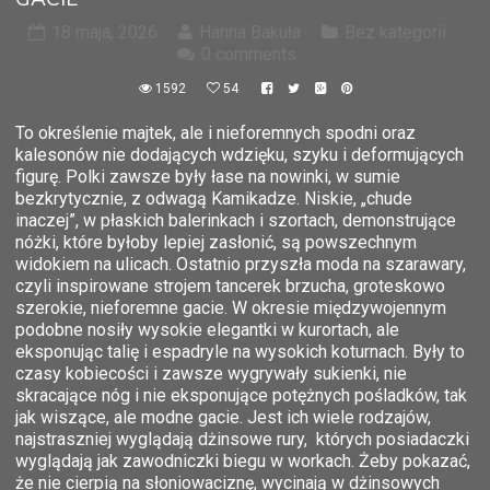
18 maja, 2026
Hanna Bakuła
Bez kategorii
0 comments
1592
54
To określenie majtek, ale i nieforemnych spodni oraz
kalesonów nie dodających wdzięku, szyku i deformujących
figurę. Polki zawsze były łase na nowinki, w sumie
bezkrytycznie, z odwagą Kamikadze. Niskie, „chude
inaczej”, w płaskich balerinkach i szortach, demonstrujące
nóżki, które byłoby lepiej zasłonić, są powszechnym
widokiem na ulicach. Ostatnio przyszła moda na szarawary,
czyli inspirowane strojem tancerek brzucha, groteskowo
szerokie, nieforemne gacie. W okresie międzywojennym
podobne nosiły wysokie elegantki w kurortach, ale
eksponując talię i espadryle na wysokich koturnach. Były to
czasy kobiecości i zawsze wygrywały sukienki, nie
skracające nóg i nie eksponujące potężnych pośladków, tak
jak wiszące, ale modne gacie. Jest ich wiele rodzajów,
najstraszniej wyglądają dżinsowe rury, których posiadaczki
wyglądają jak zawodniczki biegu w workach. Żeby pokazać,
że nie cierpią na słoniowaciznę, wycinają w dżinsowych