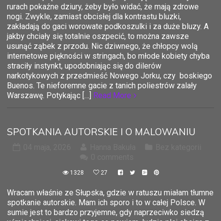
rurach pokaźne dziury, żeby było widać, że mają zdrowe
nogi. Zwykle, zamiast obcisłej dla kontrastu bluzki,
zakładają do gaci worowate podkoszulki i za duże bluzy. A
jakby chciały się totalnie oszpecić, to można zawsze
usunąć ząbek z przodu. Nic dziwnego, że chłopcy wolą
internetowe piękności w stringach, bo młode kobiety chyba
straciły instynkt, upodobniając się do dilerów
narkotykowych z przedmieść Nowego Jorku, czy boskiego
Buenos. Te nieforemne gacie z tanich poliestrów zalały
Warszawę. Potykając […]
Read More
SPOTKANIA AUTORSKIE I O MALOWANIU
04 maja, 2026
Hanna Bakuła
Bez kategorii
0 comments
1328
27
Wracam właśnie ze Słupska, gdzie w ratuszu miałam tłumne
spotkanie autorskie. Mam ich sporo i to w całej Polsce. W
sumie jest to bardzo przyjemne, gdy naprzeciwko siedzą