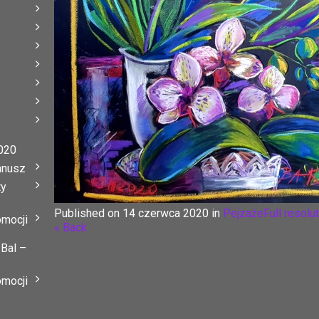
020
anusz
ty
Published on
14 czerwca 2020
in
Pejzaże
Full resolu
omocji
« Back
 Bal –
omocji