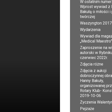
W ostatnim numer
Wprost wywiad z 
Bakułą o miłości i
twórczej
Waszyngton 2017
Wydarzenia
Wywiad dla maga
„Medical Maestro
Zaproszenie na w
autorski w Rybnik
czerwiec 2022r.
Zdjęcia różne
Zdjęcia z aukcji
dobroczynnej obr
Hanny Bakuły,
organizowanej pr
Rotary Klub- Kons
2019-10-06
Życzenia Walent
Pejzaże