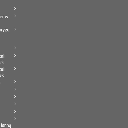
er w
ryżu.
ali
ek
ali
ek
a
 Hanną