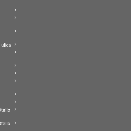
–
–
ulica
–
–
Otello
Otello