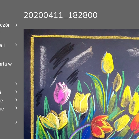
20200411_182800
eczór
h
 i
erta w
i
że
ie