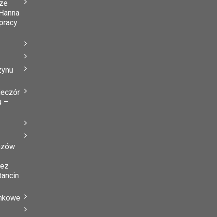
ze
Hanna
 pracy
zynu
”
ieczór
u –
azów
zez
tancin
ynkowe