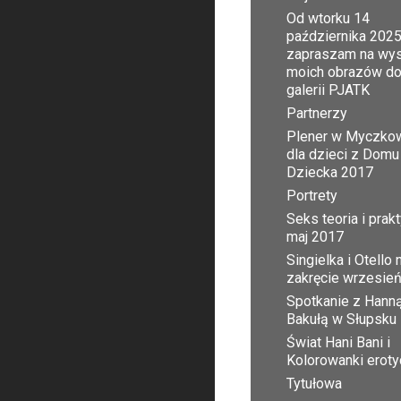
Od wtorku 14
października 2025
zapraszam na wy
moich obrazów d
galerii PJATK
Partnerzy
Plener w Myczko
dla dzieci z Domu
Dziecka 2017
Portrety
Seks teoria i prak
maj 2017
Singielka i Otello 
zakręcie wrzesie
Spotkanie z Hann
Bakułą w Słupsku
Świat Hani Bani i
Kolorowanki erot
Tytułowa