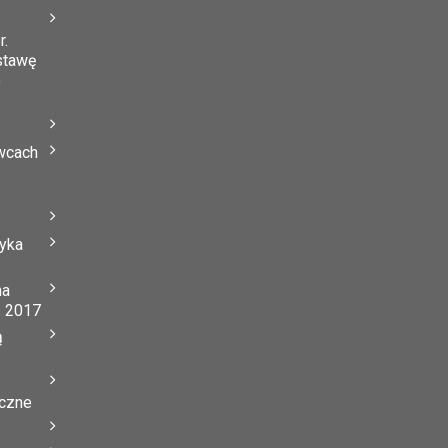
r.
stawę
o
wcach
tyka
na
ń 2017
ą
yczne