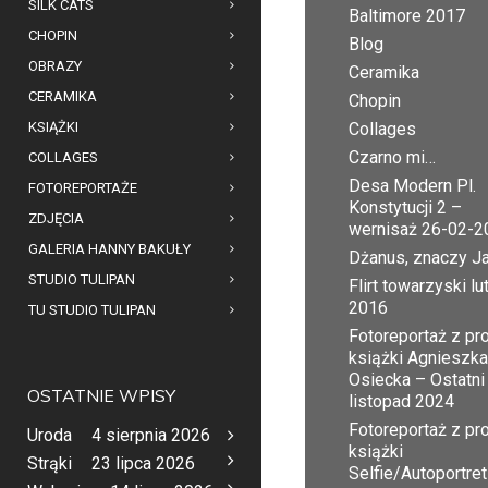
SILK CATS
Baltimore 2017
CHOPIN
Blog
OBRAZY
Ceramika
CERAMIKA
Chopin
KSIĄŻKI
Collages
Czarno mi…
COLLAGES
Desa Modern Pl.
FOTOREPORTAŻE
Konstytucji 2 –
ZDJĘCIA
wernisaż 26-02-2
GALERIA HANNY BAKUŁY
Dżanus, znaczy J
STUDIO TULIPAN
Flirt towarzyski lu
2016
TU STUDIO TULIPAN
Fotoreportaż z pr
książki Agnieszka
Osiecka – Ostatni
OSTATNIE WPISY
listopad 2024
Fotoreportaż z pr
Uroda
4 sierpnia 2026
książki
Strąki
23 lipca 2026
Selfie/Autoportret