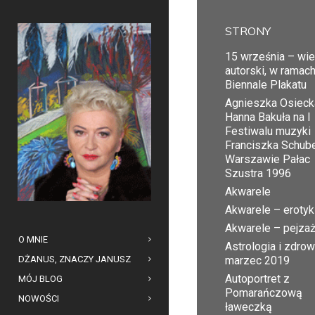
STRONY
15 września – wi
autorski, w ramac
Biennale Plakatu
Agnieszka Osiecka
Hanna Bakuła na I
Festiwalu muzyki
Franciszka Schub
Warszawie Pałac
Szustra 1996
Akwarele
Akwarele – erotyk
Akwarele – pejza
O MNIE
Astrologia i zdrow
DŻANUS, ZNACZY JANUSZ
marzec 2019
Autoportret z
MÓJ BLOG
Pomarańczową
NOWOŚCI
ławeczką