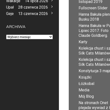
Wakacje
14 lipca 2026
listopad 2019
Upał
28 czerwca 2026
Fullscreen Slider
Geje
13 czerwca 2026
Hanna Bakuła plen
Busku 2018
Hanna Bakuła w Pa
ARCHIWA
Lipiec 2017. Foto
Claude Goldberg.
Archiwa
Karty
Kolekcja chust i sz
Silk Cats Milanów
Kolekcja chust i sz
Silk Cats Milanów
Konstytucja 3 maj
Książki
Łóżkobal
Media
Mój Blog
Na stronach Onet
plejada wywiad z