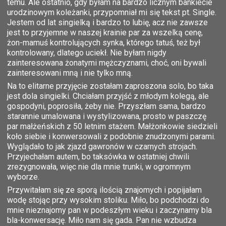
temu. Ale ostatnio, gdy byłam na bardzo licznym bankiecie
urodzinowym koleżanki, przypomniał mi się tekst pt. Single.
Jestem od lat singielką i bardzo to lubię, acz nie zawsze
jest to przyjemne w naszej krainie par za wszelką cenę,
żon-mamuś kontrolujących synka, którego tatuś, też był
kontrolowany, dlatego uciekł. Nie byłam nigdy
zainteresowana żonatymi mężczyznami, choć, oni bywali
zainteresowani mną i nie tylko mną.
Na to elitarne przyjęcie zostałam zaproszona solo, bo taka
jest dola singielki. Chciałam przyjść z młodym kolegą, ale
gospodyni, poprosiła, żeby nie. Przyszłam sama, bardzo
starannie umalowana i wystylizowana, prosto w paszczę
par małżeńskich z 50 letnim stażem. Małżonkowie siedzieli
koło siebie i konwersowali z podobnie znudzonymi parami.
Wyglądało to jak zjazd gawronów w czarnych strojach.
Przyjechałam autem, bo taksówka w ostatniej chwili
zrezygnowała, więc nie dla mnie trunki, w ogromnym
wyborze.
Przywitałam się ze sporą ilością znajomych i popijałam
wodę stojąc przy wysokim stoliku. Miło, bo podchodzi do
mnie nieznajomy pan w podeszłym wieku i zaczynamy bla
bla-konwersację. Miło nam się gada. Pan nie wzbudza