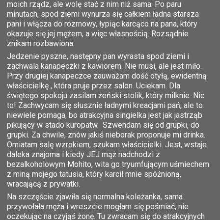
moich rządz, ale wolę stać z nim niż sama. Po paru
minutach, spod ziemi wynurza się całkiem ładna starsza
pani i włącza do rozmowy, łypiąc karcąco na pana, który
okazuje się jej mężem, a więc własnością. Rozsądnie
znikam rozbawiona.
Jedzenie pyszne, następny pan wyrasta spod ziemi i
zachwala kanapeczki z kawiorem. Nie musi, ale jest miło.
Przy drugiej kanapeczce zauważam dość otyłą, ewidentną
właścicielkę , która pruje przez salon. Uciekam. Dla
świętego spokoju zasilam żeński stolik, który milknie. Nic
to! Zachwycam się słusznie ładnymi kreacjami pań, ale to
niewiele pomaga, bo atrakcyjna singielka jest jak jastrząb
pikujący w stado kuropatw. Szwendam się od grupki, do
grupki. Za chwile, znów jakiś nieborak proponuje mi drinka.
Omiatam salę wzrokiem, szukam właścicielki. Jest, wstaje
daleka znajoma i kiedy JEJ mąż nadchodzi z
bezalkoholowym Mohito, wita go tryumfującym uśmiechem
z miną mojego tatusia, który karcił mnie spóźnioną,
wracającą z prywatki.
Na szczęście zjawiła się normalna koleżanka, sama
przywołała męża i wreszcie mogłam się pośmiać, nie
oczekując na czyjąś żonę. Tu zwracam się do atrakcyjnych