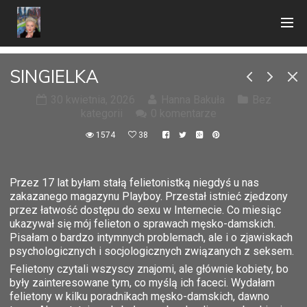
SINGIELKA
30 kwietnia, 2026
Hanna Bakuła
Bez
kategorii
0 komentarze
1574
38
Przez 17 lat byłam stałą felietonistką niegdyś u nas
zakazanego magazynu Playboy. Przestał istnieć zjedzony
przez łatwość dostępu do sexu w Internecie. Co miesiąc
ukazywał się mój felieton o sprawach męsko-damskich.
Pisałam o bardzo intymnych problemach, ale i o zjawiskach
psychologicznych i socjologicznych związanych z seksem.
Felietony czytali wszyscy znajomi, ale głównie kobiety, bo
były zainteresowane tym, co myślą ich faceci. Wydałam
felietony w kilku poradnikach męsko-damskich, dawno