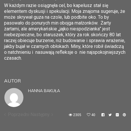
W każdym razie osiągnęła cel, bo kapelusz stał się
elementem dyskusji i spekulacji. Moja znajoma sugeruje, że
może skrywał guza na czole, lub podbite oko. To by
pasowało do ponurych min obojga małżonków. Żarty
żartami, ale amerykańskie „jajko niespodzianka” jest
niebezpieczne, bo staruszek, który za rok skończy 80 lat
raczej obiecuje burzenie, niż budowanie i sprawia wrażenie,
jakby bujał w czarnych obłokach. Miny, które robił świadczą
o natchnieniu i nasuwają refleksje o nie najspokojniejszych
czasach.
AUTOR
HANNA BAKUŁA
Poprzedni
Następny
2305
40