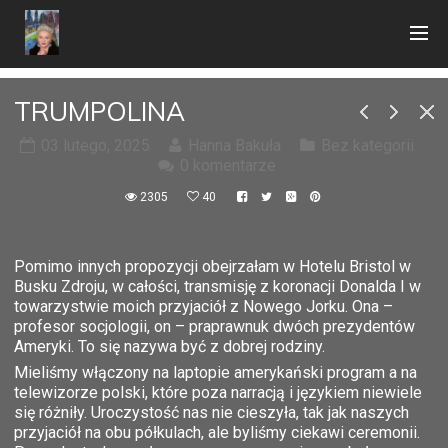
TRUMPOLINA
03 lutego, 2025
Hanna Bakuła
Bez kategorii
0 komentarze
2305
40
Pomimo innych propozycji obejrzałam w Hotelu Bristol w
Busku Zdroju, w całości, transmisję z koronacji Donalda I w
towarzystwie moich przyjaciół z Nowego Jorku. Ona –
profesor socjologii, on – praprawnuk dwóch prezydentów
Ameryki. To się nazywa być z dobrej rodziny.
Mieliśmy włączony na laptopie amerykański program a na
telewizorze polski, które poza narracją i językiem niewiele
się różniły. Uroczystość nas nie cieszyła, tak jak naszych
przyjaciół na obu półkulach, ale byliśmy ciekawi ceremonii.