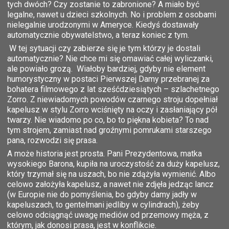
tych dwóch? Czy zostanie to zabronione? A miało być
legalne, nawet u dzieci szkolnych. No i problem z osobami
nielegalnie urodzonymi w Ameryce. Kiedyś dostawały
automatycznie obywatelstwo, a teraz koniec z tym.
W tej sytuacji czy zabierze się je tym którzy je dostali
automatycznie? Nie chce mi się omawiać całej wyliczanki,
ale powiało grozą. Wiałoby bardziej, gdyby nie element
humorystyczny w postaci Pierwszej Damy przebranej za
bohatera filmowego z lat sześćdziesiątych – szlachetnego
Zorro. Z niewiadomych powodów czarnego stroju dopełniał
kapelusz w stylu Zorro wciśnięty na oczy i zasłaniający pół
twarzy. Nie wiadomo po co, bo to piękna kobieta? To nad
tym strojem, zamiast nad groźnymi pomrukami starszego
pana, rozwodzi się prasa.
A może historia jest prosta. Pani Prezydentowa, matka
wysokiego Barona, kupiła na uroczystość za duży kapelusz,
który trzymał się na uszach, bo nie zdążyła wymienić. Albo
celowo założyła kapelusz, a nawet nie zdjęła jedząc lancz
(w Europie nie do pomyślenia, bo gdyby damy jadły w
kapeluszach, to gentelmani jedliby w cylindrach), żeby
celowo odciągnąć uwagę mediów od przemowy męża, z
którym, jak donosi prasa, jest w konflikcie.