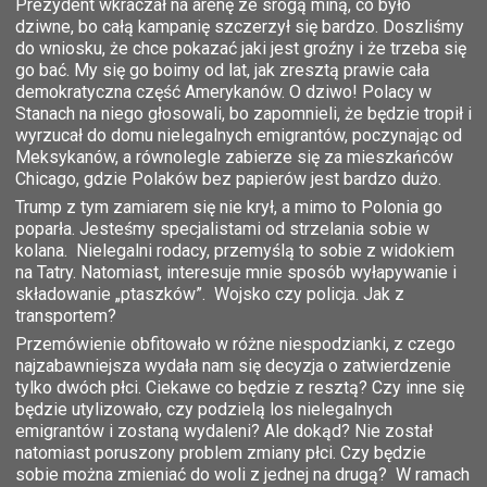
Prezydent wkraczał na arenę ze srogą miną, co było
dziwne, bo całą kampanię szczerzył się bardzo. Doszliśmy
do wniosku, że chce pokazać jaki jest groźny i że trzeba się
go bać. My się go boimy od lat, jak zresztą prawie cała
demokratyczna część Amerykanów. O dziwo! Polacy w
Stanach na niego głosowali, bo zapomnieli, że będzie tropił i
wyrzucał do domu nielegalnych emigrantów, poczynając od
Meksykanów, a równolegle zabierze się za mieszkańców
Chicago, gdzie Polaków bez papierów jest bardzo dużo.
Trump z tym zamiarem się nie krył, a mimo to Polonia go
poparła. Jesteśmy specjalistami od strzelania sobie w
kolana. Nielegalni rodacy, przemyślą to sobie z widokiem
na Tatry. Natomiast, interesuje mnie sposób wyłapywanie i
składowanie „ptaszków”. Wojsko czy policja. Jak z
transportem?
Przemówienie obfitowało w różne niespodzianki, z czego
najzabawniejsza wydała nam się decyzja o zatwierdzenie
tylko dwóch płci. Ciekawe co będzie z resztą? Czy inne się
będzie utylizowało, czy podzielą los nielegalnych
emigrantów i zostaną wydaleni? Ale dokąd? Nie został
natomiast poruszony problem zmiany płci. Czy będzie
sobie można zmieniać do woli z jednej na drugą? W ramach