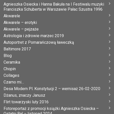
Agnieszka Osiecka i Hanna Bakuła na I Festiwalu muzyki
Franciszka Schuberta w Warszawie Pałac Szustra 1996
Akwarele
Akwarele – erotyki
Akwarele – pejzaże
Astrologia i zdrowie marzec 2019
Autoportret z Pomarańczową ławeczką
Baltimore 2017
Blog
Ceramika
Chopin
Collages
Czarno mi…
Desa Modern Pl. Konstytucji 2 – wernisaż 26-02-2020
Dżanus, znaczy Janusz
Flirt towarzyski luty 2016
Fotoreportaż z promocji książki Agnieszka Osiecka –
Ostatni Bal – listopad 2024