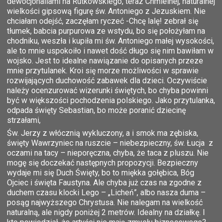
dewocjonaliami na Rutkowskiego, teraz Chmielnej, naturalnej
wielkości gipsową figurę św. Antoniego z Jezuskiem. Nie
chciałam odejść, zaczęłam ryczeć -Chcę lalę! zebrał się
tłumek, babcia purpurowa ze wstydu, bo się położyłam na
chodniku, weszła i kupiła mi św. Antoniego małej wysokości,
ale to mnie uspokoiło i nawet dość długo się nim bawiłam w
wojsko. Jest to idealne nawiązanie do opisanych przeze
mnie przytulanek. Kroi się morze możliwości w sprawie
rozwijających duchowość zabawek dla dzieci. Oczywiście
należy ocenzurować wizerunki świętych, bo chyba powinni
być w większości pochodzenia polskiego. Jako przytulanka,
odpada święty Sebastian, bo może poranić dziecinę
strzałami,
Św. Jerzy z włócznią wykluczony, a i smok ma zębiska,
święty Wawrzyniec na ruszcie – niebezpieczny, św. Łucja z
oczami na tacy – nieporęczna, chyba, że taca z pluszu. Nie
mogę się doczekać następnych propozycji. Bezpieczny
wydaje mi się Duch Święty, bo to miękka gołębica, Bóg
Ojciec i święta Faustyna. Ale chyba już czas na zgodne z
duchem czasu klocki Lego – „Licheń”, albo nasza duma –
posąg najwyższego Chrystusa. Nie nalegam na wielkość
naturalną, ale nigdy poniżej 2 metrów. Idealny na działkę. I