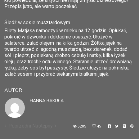
kto powiedział, że artyści nie mają zmysłu biznesowego?
Przepis jutro, ale warto poczekać.
Śledź w sosie musztardowym
Filety Matjasa namoczyć w mleku na 12 godzin. Opłukać,
pokroić w dzwonka i dokładnie osuszyć. Ułożyć w
salaterce, zalać olejem na kilka godzin. Żółtka jajek na
twardo utrzeć z łagodną musztardą, bez ziarenek, dodać
sól i pieprz, posiekaną drobno cebulę i natkę, kilka łyżek
oleju, oraz trochę octu winnego. Starannie utrzeć drewnianą
łyżką, żeby sos był puszysty. Śledzie ułożyć na półmisku,
zalać sosem i przybrać siekanymi białkami jajek.
AUTOR
HANNA BAKUŁA
Poprzedni
Następny
5205
45