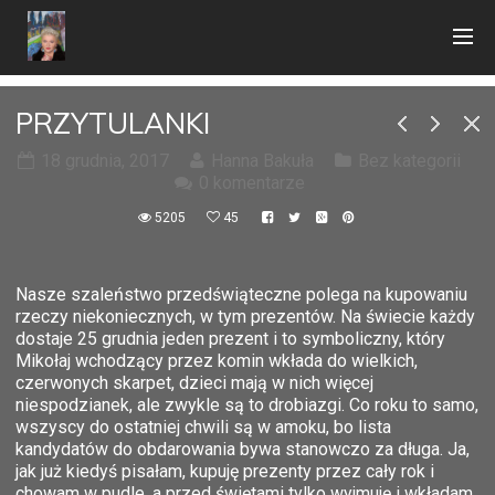
PRZYTULANKI
18 grudnia, 2017
Hanna Bakuła
Bez kategorii
0 komentarze
5205
45
Nasze szaleństwo przedświąteczne polega na kupowaniu
rzeczy niekoniecznych, w tym prezentów. Na świecie każdy
dostaje 25 grudnia jeden prezent i to symboliczny, który
Mikołaj wchodzący przez komin wkłada do wielkich,
czerwonych skarpet, dzieci mają w nich więcej
niespodzianek, ale zwykle są to drobiazgi. Co roku to samo,
wszyscy do ostatniej chwili są w amoku, bo lista
kandydatów do obdarowania bywa stanowczo za długa. Ja,
jak już kiedyś pisałam, kupuję prezenty przez cały rok i
chowam w pudle, a przed świętami tylko wyjmuję i wkładam