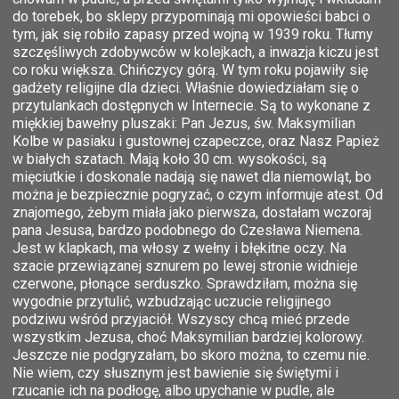
do torebek, bo sklepy przypominają mi opowieści babci o
tym, jak się robiło zapasy przed wojną w 1939 roku. Tłumy
szczęśliwych zdobywców w kolejkach, a inwazja kiczu jest
co roku większa. Chińczycy górą. W tym roku pojawiły się
gadżety religijne dla dzieci. Właśnie dowiedziałam się o
przytulankach dostępnych w Internecie. Są to wykonane z
miękkiej bawełny pluszaki: Pan Jezus, św. Maksymilian
Kolbe w pasiaku i gustownej czapeczce, oraz Nasz Papież
w białych szatach. Mają koło 30 cm. wysokości, są
mięciutkie i doskonale nadają się nawet dla niemowląt, bo
można je bezpiecznie pogryzać, o czym informuje atest. Od
znajomego, żebym miała jako pierwsza, dostałam wczoraj
pana Jesusa, bardzo podobnego do Czesława Niemena.
Jest w klapkach, ma włosy z wełny i błękitne oczy. Na
szacie przewiązanej sznurem po lewej stronie widnieje
czerwone, płonące serduszko. Sprawdziłam, można się
wygodnie przytulić, wzbudzając uczucie religijnego
podziwu wśród przyjaciół. Wszyscy chcą mieć przede
wszystkim Jezusa, choć Maksymilian bardziej kolorowy.
Jeszcze nie podgryzałam, bo skoro można, to czemu nie.
Nie wiem, czy słusznym jest bawienie się świętymi i
rzucanie ich na podłogę, albo upychanie w pudle, ale