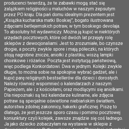
producenci twierdzą, że te zabawki mogą stać się
zalążkiem religijności u maluchów w naszym zepsutym
przez PO kraju. Dla pań domu idealnym prezentem jest
„Książka kucharska matki Boskiej”, bogato ilustrowana
zdjęciami betlejemskich potraw, w tym boskiego devolaja.
To absolutny hit wydawniczy. Można ją kupić w niektórych
urzędach pocztowych, które od dwóch lat przejęły rolę
sklepów z dewocjonaliami. Jest to zrozumiałe, bo czynsze
drogie, a poczty zwykle spore i mają półeczki, na których
stoją nagrobne znicze, aniołki z plastiku, wiszą lampki
choinkowe i różańce. Poczta jest instytucją państwową,
więc podlega Konkordatowi. Dwa w jednym. Kolejki zwykle
długie, to można sobie na spokojnie wybrać gadżet, ale i
kupić parę religijnych bestsellerów dla dzieci i dorosłych.
Należy również wspomnieć o kalendarzach z naszym
Papieżem, ale i z kościołami, oraz modlącymi się aniołkami.
Dla niepoznaki są też kalendarze kulinarne, ale zdjęcia
potraw są specjalnie oświetlone niebiańskim światłem,
autorstwa zdolnej zakonnicy, hakerki graficznej. Piszę to
dlatego, że jest jeszcze sporo czasu i pomimo pocztowej
koniunktury czyli kolejek, zawsze znajdzie się coś ładnego.
Ja jako dziecko zobaczyłam na wystawie w sklepie z