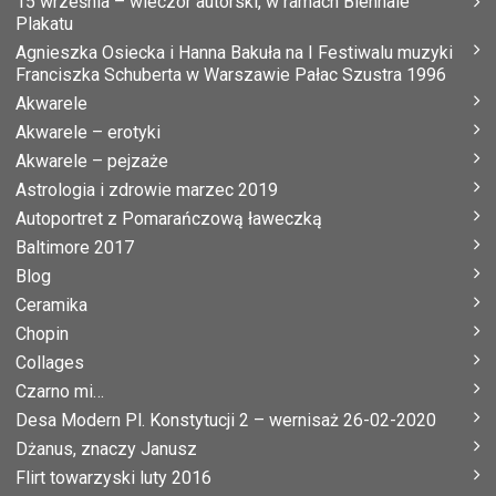
15 września – wieczór autorski, w ramach Biennale
Plakatu
Agnieszka Osiecka i Hanna Bakuła na I Festiwalu muzyki
Franciszka Schuberta w Warszawie Pałac Szustra 1996
Akwarele
Akwarele – erotyki
Akwarele – pejzaże
Astrologia i zdrowie marzec 2019
Autoportret z Pomarańczową ławeczką
Baltimore 2017
Blog
Ceramika
Chopin
Collages
Czarno mi…
Desa Modern Pl. Konstytucji 2 – wernisaż 26-02-2020
Dżanus, znaczy Janusz
Flirt towarzyski luty 2016