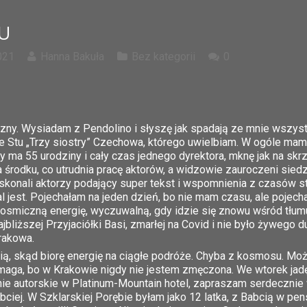
U
021
Hanna Bakuła
Bez kategorii
0
zny. Wysiadam z Pendolino i słyszę jak spadają ze mnie wszyst
 Stu „Trzy siostry” Czechowa, którego uwielbiam. W ogóle mam sł
ry ma 55 urodziny i cały czas jednego dyrektora, mknę jak na skrzy
 środku, co utrudnia pracę aktorów, a widzowie zauroczeni siedz
skonali aktorzy podający super tekst i wspomnienia z czasów st
l jest. Pojechałam na jeden dzień, bo nie mam czasu, ale pojec
kosmiczną energię, wyczuwalną, gdy idzie się znowu wśród tłum
jbliższej Przyjaciółki Basi, zmarłej na Covid i nie było żywego d
rakowa.
ą, skąd biorę energię na ciągłe podróże. Chyba z kosmosu. M
maga, bo w Krakowie nigdy nie jestem zmęczona. We wtorek jadę
nie autorskie w Platinum-Mountain hotel, zapraszam serdecznie
ybciej. W Szklarskiej Porębie byłam jako 12 latka, z Babcią w