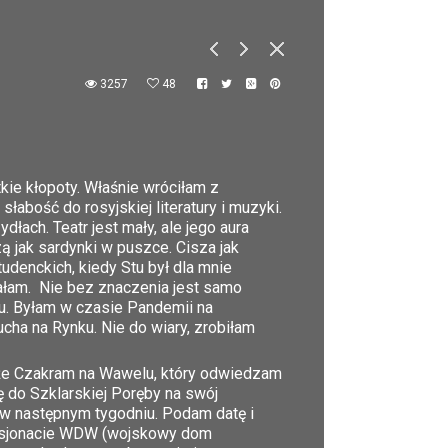
3257
48
kie kłopoty. Właśnie wróciłam z
abość do rosyjskiej literatury i muzyki.
dłach. Teatr jest mały, ale jego aura
ą jak sardynki w puszce. Cisza jak
udenckich, kiedy Stu był dla mnie
hałam. Nie bez znaczenia jest samo
u. Byłam w czasie Pandemii na
ucha na Rynku. Nie do wiary, zrobiłam
oże Czakram na Wawelu, który odwiedzam
 do Szklarskiej Poręby na swój
 w następnym tygodniu. Podam datę i
 pensjonacie WDW (wojskowy dom