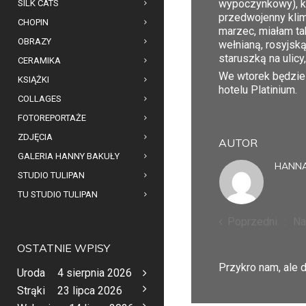
wypoczynkowy), któ
SILK CATS
przedwojenny klima
CHOPIN
marzec, miałam ta
OBRAZY
wełnianą, rosyjsk
staruszką na ulicy
CERAMIKA
We wtorek będzie 
KSIĄŻKI
hotelu Platinium.
COLLAGES
FOTOREPORTAŻE
ZDJĘCIA
AUTOR
GALERIA HANNY BAKUŁY
HANNA
STUDIO TULIPAN
TU STUDIO TULIPAN
Poprzedni
Na
OSTATNIE WPISY
Przykro nam, ale
Uroda
4 sierpnia 2026
Strąki
23 lipca 2026