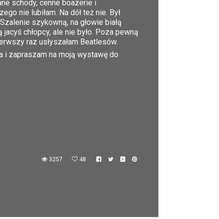
ane schody, cenne boazerie i
go nie lubiłam. Na dół też nie. Był
 Szalenie szykowną, na głowie białą
 jacyś chłopcy, ale nie było. Poza pewną
 pierwszy raz usłyszałam Beatlesów.
wa i zapraszam na moją wystawę do
3257
48