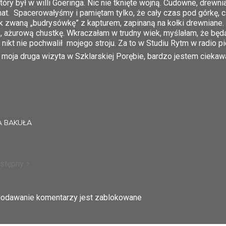
ry był w willi Goeringa. Nic nie tknięte wojną. Cudowne, drewni
t. Spacerowałyśmy i pamiętam tylko, że cały czas pod górkę, cze
k zwaną „budrysówkę” z kapturem, zapinaną na kołki drewniane.
ą, ażurową chustkę. Wkraczałam w trudny wiek, myślałam, że będą
, nikt nie pochwalił mojego stroju. Za to w Studiu Rytm w radio
moja druga wizyta w Szklarskiej Porębie, bardzo jestem cieka
 BAKUŁA
stępny
 dodawanie komentarzy jest zablokowane