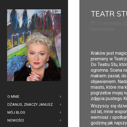
TEATR ST
27 września, 2
komentarze
Kraków jest magic
premiery w Teatrze
Do Teatru Stu, któ
ogromna. Scena na
makiem zasiał, do
objawieniem. Nada
miasto, które ma 
pogrzebie mojej na
O MNIE
zdjęcia pustego K
DŻANUS, ZNACZY JANUSZ
Wszyscy się dziwi
od lat, mnie wspo
MÓJ BLOG
wernisaż i spotka
NOWOŚCI
godzinę jak najsz