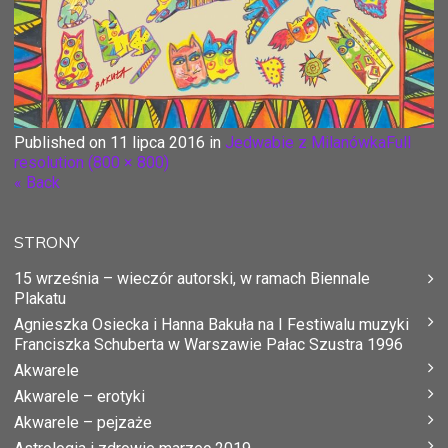
Published on
11 lipca 2016
in
Jedwabie z Milanówka
Full
resolution (800 × 800)
« Back
STRONY
15 września – wieczór autorski, w ramach Biennale
Plakatu
Agnieszka Osiecka i Hanna Bakuła na I Festiwalu muzyki
Franciszka Schuberta w Warszawie Pałac Szustra 1996
Akwarele
Akwarele – erotyki
Akwarele – pejzaże