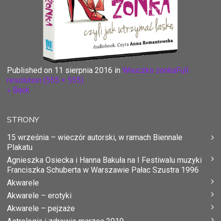
Published on
11 sierpnia 2016
in
Wnuczko żonka
Full
resolution (555 × 555)
« Back
STRONY
15 września – wieczór autorski, w ramach Biennale
Plakatu
Agnieszka Osiecka i Hanna Bakuła na I Festiwalu muzyki
Franciszka Schuberta w Warszawie Pałac Szustra 1996
Akwarele
Akwarele – erotyki
Akwarele – pejzaże