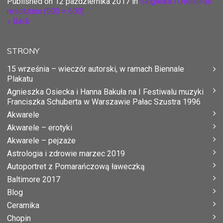
Published on
12 października 2017
in
Singielka i Otello
Full
resolution (900 × 600)
« Back
STRONY
15 września – wieczór autorski, w ramach Biennale
Plakatu
Agnieszka Osiecka i Hanna Bakuła na I Festiwalu muzyki
Franciszka Schuberta w Warszawie Pałac Szustra 1996
Akwarele
Akwarele – erotyki
Akwarele – pejzaże
Astrologia i zdrowie marzec 2019
Autoportret z Pomarańczową ławeczką
Baltimore 2017
Blog
Ceramika
Chopin