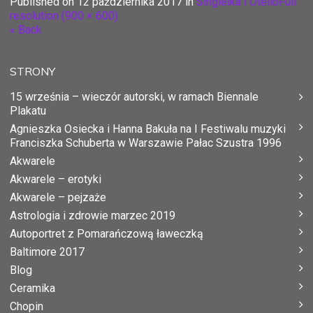
Published on
12 października 2017
in
Singielka i Otello
Full
resolution (900 × 600)
« Back
STRONY
15 września – wieczór autorski, w ramach Biennale
Plakatu
Agnieszka Osiecka i Hanna Bakuła na I Festiwalu muzyki
Franciszka Schuberta w Warszawie Pałac Szustra 1996
Akwarele
Akwarele – erotyki
Akwarele – pejzaże
Astrologia i zdrowie marzec 2019
Autoportret z Pomarańczową ławeczką
Baltimore 2017
Blog
Ceramika
Chopin