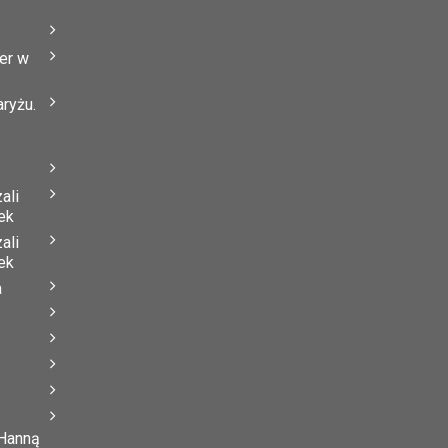
er w
ryżu.
ali
ek
ali
ek
a
 Hanną