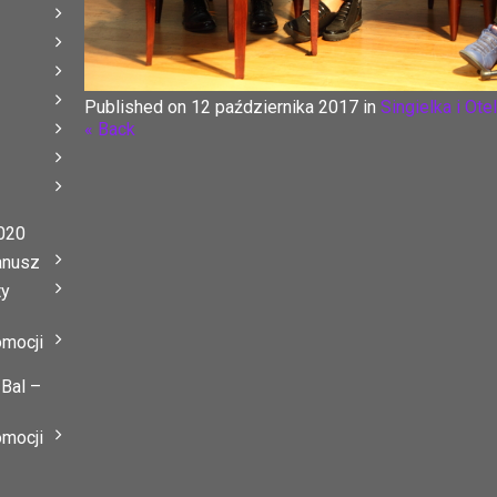
Published on
12 października 2017
in
Singielka i Otel
« Back
020
anusz
ty
omocji
 Bal –
omocji