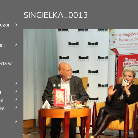
SINGIELKA_0013
eczór
h
 i
erta w
i
że
ie