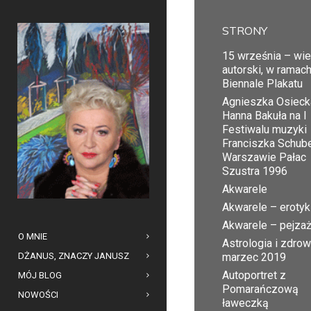
STRONY
15 września – wi
autorski, w ramac
Biennale Plakatu
Agnieszka Osiecka
Hanna Bakuła na I
Festiwalu muzyki
Franciszka Schub
Warszawie Pałac
Szustra 1996
Akwarele
Akwarele – erotyk
Akwarele – pejza
O MNIE
Astrologia i zdrow
DŻANUS, ZNACZY JANUSZ
marzec 2019
Autoportret z
MÓJ BLOG
Pomarańczową
NOWOŚCI
ławeczką