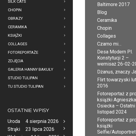
SILK CATS
Baltimore 2017
CHOPIN
Blog
OBRAZY
Ceramika
CERAMIKA
Chopin
KSIĄŻKI
Collages
Czarno mi…
COLLAGES
Desa Modern Pl.
FOTOREPORTAŻE
Konstytucji 2 –
ZDJĘCIA
wernisaż 26-02-2
GALERIA HANNY BAKUŁY
Dżanus, znaczy J
STUDIO TULIPAN
Flirt towarzyski lu
2016
TU STUDIO TULIPAN
Fotoreportaż z pr
książki Agnieszka
Osiecka – Ostatni
OSTATNIE WPISY
listopad 2024
Fotoreportaż z pr
Uroda
4 sierpnia 2026
książki
Strąki
23 lipca 2026
Selfie/Autoportret