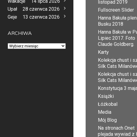
Wakacje
14 lipca 2026
listopad 2019
Upał
28 czerwca 2026
Fullscreen Slider
Geje
13 czerwca 2026
Hanna Bakuła plen
Busku 2018
Hanna Bakuła w Pa
ARCHIWA
Lipiec 2017. Foto
Claude Goldberg.
Archiwa
Karty
Kolekcja chust i sz
Silk Cats Milanów
Kolekcja chust i sz
Silk Cats Milanów
Konstytucja 3 maj
Książki
Łóżkobal
Media
Mój Blog
Na stronach Onet
plejada wywiad z