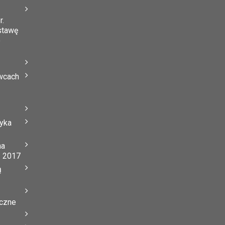
r.
stawę
o
wcach
tyka
na
ń 2017
ą
yczne