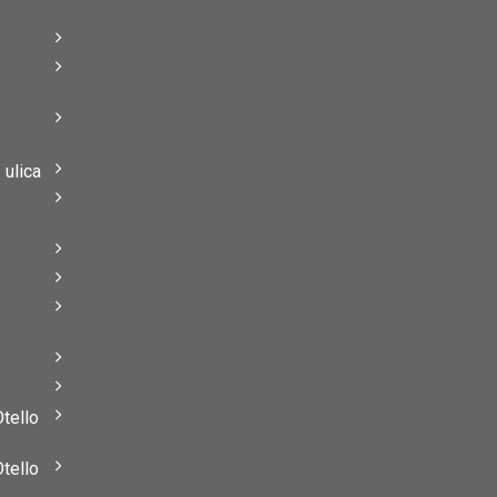
–
–
ulica
–
–
Otello
Otello