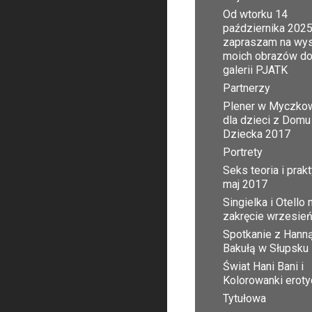
Od wtorku 14
października 2025
zapraszam na wy
moich obrazów d
galerii PJATK
Partnerzy
Plener w Myczko
dla dzieci z Domu
Dziecka 2017
Portrety
Seks teoria i prak
maj 2017
Singielka i Otello 
zakręcie wrzesie
Spotkanie z Hann
Bakułą w Słupsku
Świat Hani Bani i
Kolorowanki erot
Tytułowa