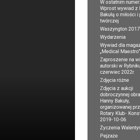
W ostatnim numer
Wprost wywiad z 
Bakułą o miłości i
twórczej
Waszyngton 2017
Wydarzenia
Wywiad dla maga
„Medical Maestro
Zaproszenie na w
autorski w Rybnik
czerwiec 2022r.
Zdjęcia różne
Zdjęcia z aukcji
dobroczynnej obr
Hanny Bakuły,
organizowanej pr
Rotary Klub- Kons
2019-10-06
Życzenia Walent
Pejzaże