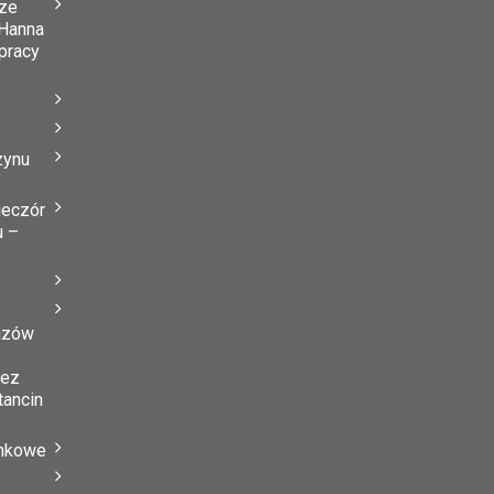
ze
Hanna
 pracy
zynu
”
ieczór
u –
azów
zez
tancin
ynkowe