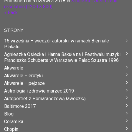
Published on
5 czerwca 2018
in
Singielka i Otello 2
Full
resolution (1200 × 800)
« Back
STRONY
15 września – wieczór autorski, w ramach Biennale
Plakatu
Agnieszka Osiecka i Hanna Bakuła na I Festiwalu muzyki
Franciszka Schuberta w Warszawie Pałac Szustra 1996
Akwarele
Akwarele – erotyki
Akwarele – pejzaże
Astrologia i zdrowie marzec 2019
Autoportret z Pomarańczową ławeczką
Baltimore 2017
Blog
Ceramika
Chopin