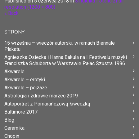
Published on
5 czerwca 2018
in
Singielka i Otello 2
Full
resolution (1200 × 800)
« Back
STRONY
15 września – wieczór autorski, w ramach Biennale
Plakatu
Agnieszka Osiecka i Hanna Bakuła na I Festiwalu muzyki
Franciszka Schuberta w Warszawie Pałac Szustra 1996
Akwarele
Akwarele – erotyki
Akwarele – pejzaże
Astrologia i zdrowie marzec 2019
Autoportret z Pomarańczową ławeczką
Baltimore 2017
Blog
Ceramika
Chopin