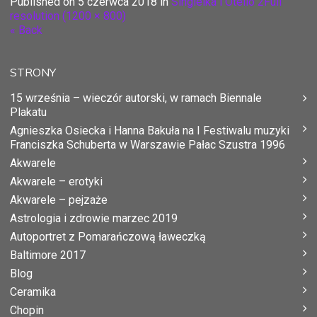
Published on
5 czerwca 2018
in
Singielka i Otello 2
Full
resolution (1200 × 800)
« Back
STRONY
15 września – wieczór autorski, w ramach Biennale
Plakatu
Agnieszka Osiecka i Hanna Bakuła na I Festiwalu muzyki
Franciszka Schuberta w Warszawie Pałac Szustra 1996
Akwarele
Akwarele – erotyki
Akwarele – pejzaże
Astrologia i zdrowie marzec 2019
Autoportret z Pomarańczową ławeczką
Baltimore 2017
Blog
Ceramika
Chopin