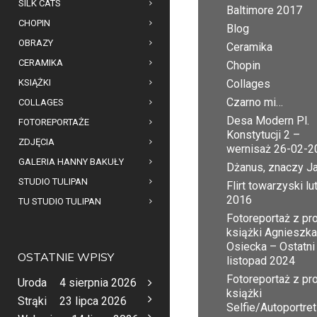
SILK CATS
Baltimore 2017
CHOPIN
Blog
OBRAZY
Ceramika
CERAMIKA
Chopin
KSIĄŻKI
Collages
Czarno mi…
COLLAGES
Desa Modern Pl.
FOTOREPORTAŻE
Konstytucji 2 –
ZDJĘCIA
wernisaż 26-02-2
GALERIA HANNY BAKUŁY
Dżanus, znaczy J
STUDIO TULIPAN
Flirt towarzyski lu
2016
TU STUDIO TULIPAN
Fotoreportaż z pr
książki Agnieszka
Osiecka – Ostatni
OSTATNIE WPISY
listopad 2024
Fotoreportaż z pr
Uroda
4 sierpnia 2026
książki
Strąki
23 lipca 2026
Selfie/Autoportret