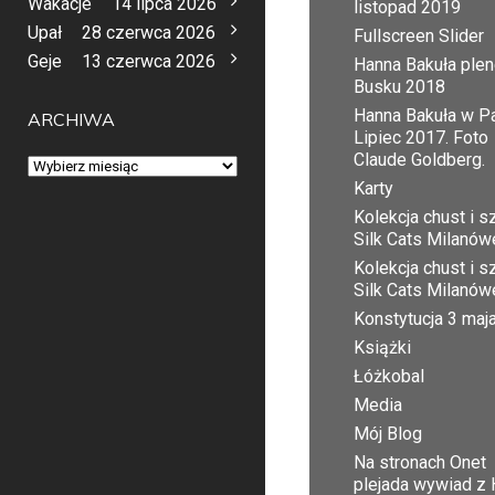
Wakacje
14 lipca 2026
listopad 2019
Upał
28 czerwca 2026
Fullscreen Slider
Geje
13 czerwca 2026
Hanna Bakuła plen
Busku 2018
Hanna Bakuła w Pa
ARCHIWA
Lipiec 2017. Foto
Claude Goldberg.
Archiwa
Karty
Kolekcja chust i sz
Silk Cats Milanów
Kolekcja chust i sz
Silk Cats Milanów
Konstytucja 3 maj
Książki
Łóżkobal
Media
Mój Blog
Na stronach Onet
plejada wywiad z