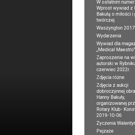
W ostatnim numer
Wprost wywiad z 
Bakułą o miłości i
twórczej
Waszyngton 2017
Wydarzenia
Wywiad dla maga
„Medical Maestro
Zaproszenie na w
autorski w Rybnik
czerwiec 2022r.
Zdjęcia różne
Zdjęcia z aukcji
dobroczynnej obr
Hanny Bakuły,
organizowanej pr
Rotary Klub- Kons
2019-10-06
Życzenia Walent
Pejzaże