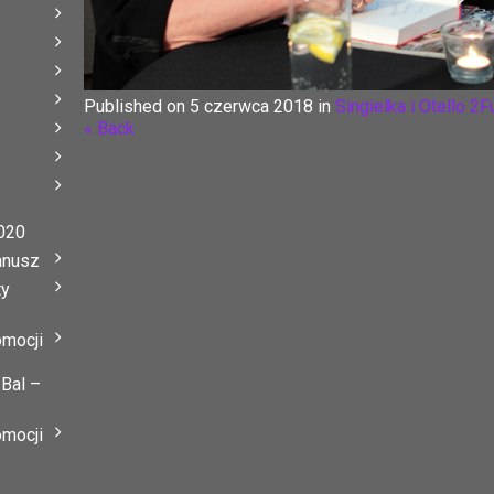
Published on
5 czerwca 2018
in
Singielka i Otello 2
F
« Back
020
anusz
ty
omocji
 Bal –
omocji