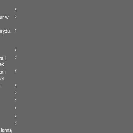
er w
ryżu.
ali
ek
ali
ek
a
 Hanną