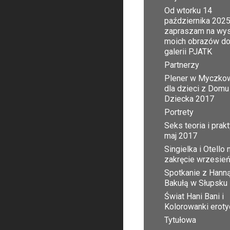
Od wtorku 14
października 2025
zapraszam na wy
moich obrazów d
galerii PJATK
Partnerzy
Plener w Myczko
dla dzieci z Domu
Dziecka 2017
Portrety
Seks teoria i prak
maj 2017
Singielka i Otello 
zakręcie wrzesie
Spotkanie z Hann
Bakułą w Słupsku
Świat Hani Bani i
Kolorowanki erot
Tytułowa