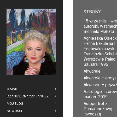
STRONY
15 września – wi
autorski, w ramac
Biennale Plakatu
Agnieszka Osiecka
Hanna Bakuła na I
Festiwalu muzyki
Franciszka Schub
Warszawie Pałac
Szustra 1996
Akwarele
Akwarele – erotyk
Akwarele – pejza
O MNIE
Astrologia i zdrow
DŻANUS, ZNACZY JANUSZ
marzec 2019
Autoportret z
MÓJ BLOG
Pomarańczową
NOWOŚCI
ławeczką