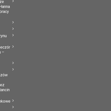
ze
Hanna
 pracy
zynu
”
ieczór
u –
azów
zez
tancin
ynkowe