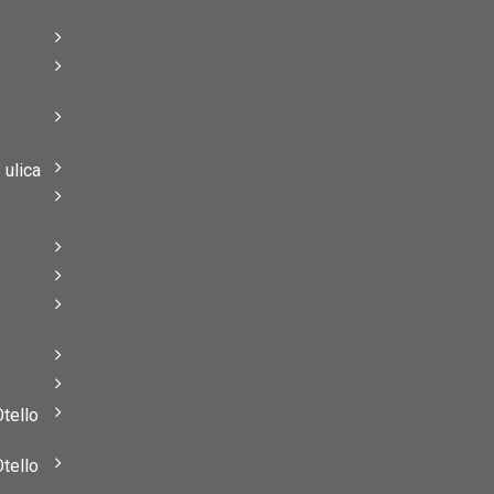
–
–
ulica
–
–
Otello
Otello