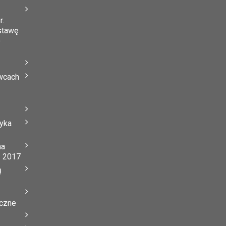
r.
stawę
o
wcach
tyka
na
ń 2017
ą
yczne