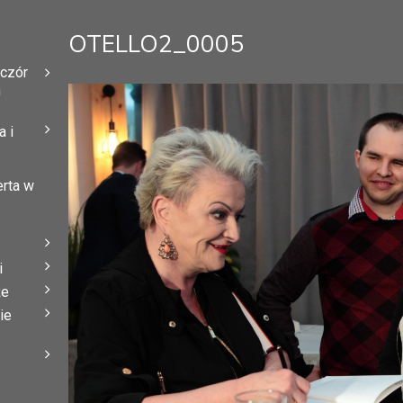
OTELLO2_0005
eczór
h
 i
erta w
i
że
ie