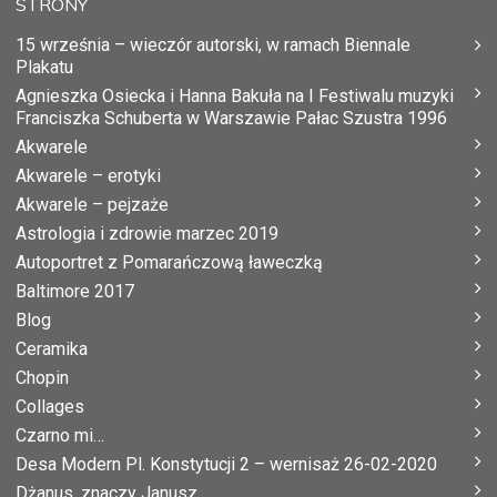
STRONY
15 września – wieczór autorski, w ramach Biennale
Plakatu
Agnieszka Osiecka i Hanna Bakuła na I Festiwalu muzyki
Franciszka Schuberta w Warszawie Pałac Szustra 1996
Akwarele
Akwarele – erotyki
Akwarele – pejzaże
Astrologia i zdrowie marzec 2019
Autoportret z Pomarańczową ławeczką
Baltimore 2017
Blog
Ceramika
Chopin
Collages
Czarno mi…
Desa Modern Pl. Konstytucji 2 – wernisaż 26-02-2020
Dżanus, znaczy Janusz