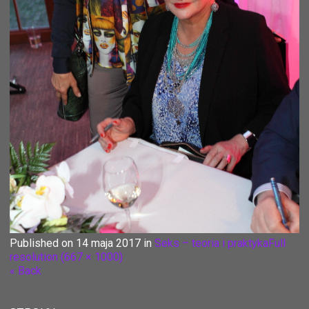
Published on
14 maja 2017
in
Seks – teoria i praktyka
Full
resolution (667 × 1000)
« Back