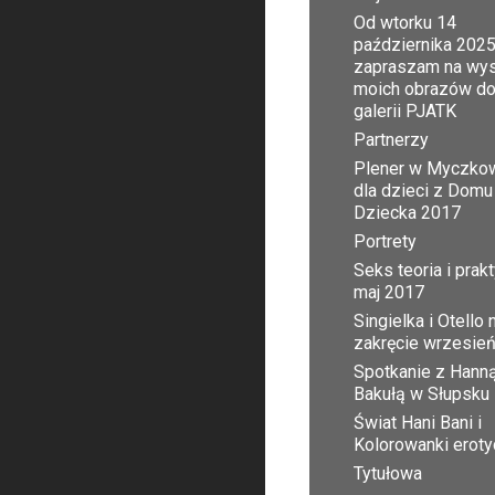
Od wtorku 14
października 2025
zapraszam na wy
moich obrazów d
galerii PJATK
Partnerzy
Plener w Myczko
dla dzieci z Domu
Dziecka 2017
Portrety
Seks teoria i prak
maj 2017
Singielka i Otello 
zakręcie wrzesie
Spotkanie z Hann
Bakułą w Słupsku
Świat Hani Bani i
Kolorowanki erot
Tytułowa