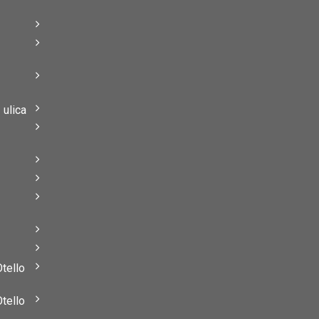
–
–
ulica
–
–
Otello
Otello