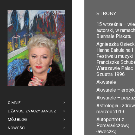
STRONY
15 września – wi
autorski, w ramac
Biennale Plakatu
Agnieszka Osiecka
Hanna Bakuła na I
Festiwalu muzyki
Franciszka Schub
Warszawie Pałac
Szustra 1996
Akwarele
Akwarele – erotyk
Akwarele – pejza
O MNIE
Astrologia i zdrow
DŻANUS, ZNACZY JANUSZ
marzec 2019
Autoportret z
MÓJ BLOG
Pomarańczową
NOWOŚCI
ławeczką