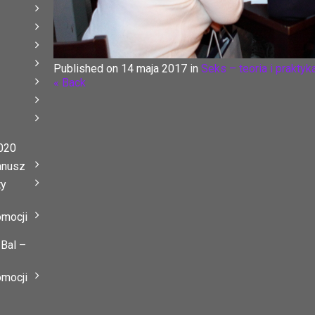
Published on
14 maja 2017
in
Seks – teoria i praktyk
« Back
020
anusz
ty
omocji
 Bal –
omocji