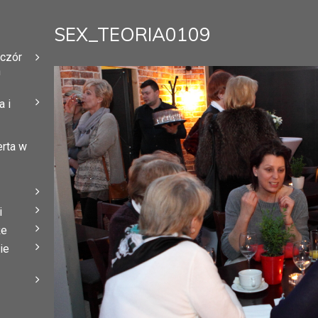
SEX_TEORIA0109
eczór
h
 i
erta w
i
że
ie