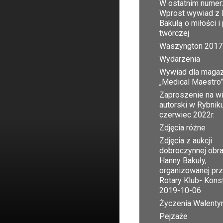
W ostatnim numer
Wprost wywiad z 
Bakułą o miłości i
twórczej
Waszyngton 2017
Wydarzenia
Wywiad dla maga
„Medical Maestro
Zaproszenie na w
autorski w Rybnik
czerwiec 2022r.
Zdjęcia różne
Zdjęcia z aukcji
dobroczynnej obr
Hanny Bakuły,
organizowanej pr
Rotary Klub- Kons
2019-10-06
Życzenia Walent
Pejzaże