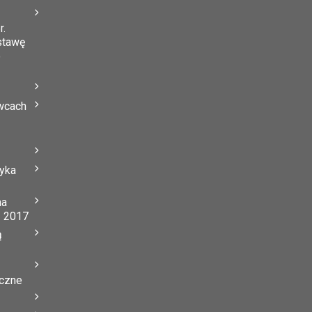
r.
stawę
o
wcach
tyka
na
ń 2017
ą
yczne