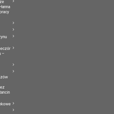
ze
Hanna
 pracy
zynu
”
ieczór
u –
azów
zez
tancin
ynkowe