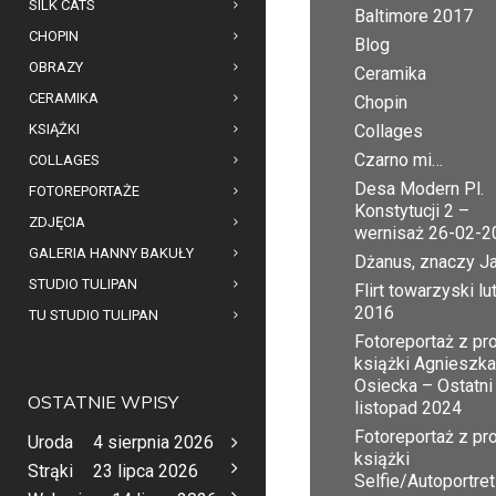
SILK CATS
Baltimore 2017
CHOPIN
Blog
OBRAZY
Ceramika
CERAMIKA
Chopin
KSIĄŻKI
Collages
Czarno mi…
COLLAGES
Desa Modern Pl.
FOTOREPORTAŻE
Konstytucji 2 –
ZDJĘCIA
wernisaż 26-02-2
GALERIA HANNY BAKUŁY
Dżanus, znaczy J
STUDIO TULIPAN
Flirt towarzyski lu
2016
TU STUDIO TULIPAN
Fotoreportaż z pr
książki Agnieszka
Osiecka – Ostatni
OSTATNIE WPISY
listopad 2024
Fotoreportaż z pr
Uroda
4 sierpnia 2026
książki
Strąki
23 lipca 2026
Selfie/Autoportret