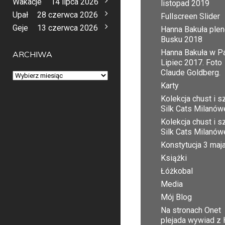
Wakacje
14 lipca 2026
listopad 2019
Upał
28 czerwca 2026
Fullscreen Slider
Geje
13 czerwca 2026
Hanna Bakuła plen
Busku 2018
Hanna Bakuła w Pa
ARCHIWA
Lipiec 2017. Foto
Claude Goldberg.
Archiwa
Karty
Kolekcja chust i sz
Silk Cats Milanów
Kolekcja chust i sz
Silk Cats Milanów
Konstytucja 3 maj
Książki
Łóżkobal
Media
Mój Blog
Na stronach Onet
plejada wywiad z