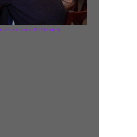
a
Full resolution (1000 × 667)