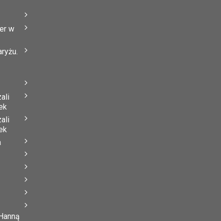
er w
ryżu.
ali
ek
ali
ek
a
 Hanną