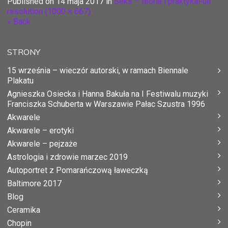
Published on
14 maja 2017
in
Seks – teoria i praktyka
Full
resolution (1000 × 667)
« Back
STRONY
15 września – wieczór autorski, w ramach Biennale
Plakatu
Agnieszka Osiecka i Hanna Bakuła na I Festiwalu muzyki
Franciszka Schuberta w Warszawie Pałac Szustra 1996
Akwarele
Akwarele – erotyki
Akwarele – pejzaże
Astrologia i zdrowie marzec 2019
Autoportret z Pomarańczową ławeczką
Baltimore 2017
Blog
Ceramika
Chopin