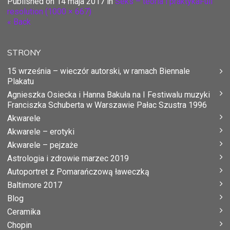
Published on
14 maja 2017
in
Seks – teoria i praktyka
Full
resolution (1000 × 667)
« Back
STRONY
15 września – wieczór autorski, w ramach Biennale
Plakatu
Agnieszka Osiecka i Hanna Bakuła na I Festiwalu muzyki
Franciszka Schuberta w Warszawie Pałac Szustra 1996
Akwarele
Akwarele – erotyki
Akwarele – pejzaże
Astrologia i zdrowie marzec 2019
Autoportret z Pomarańczową ławeczką
Baltimore 2017
Blog
Ceramika
Chopin