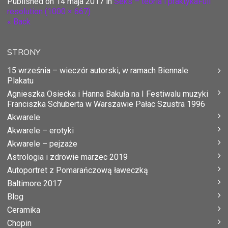
Published on
14 maja 2017
in
Seks – teoria i praktyka
Full
resolution (1000 × 667)
« Back
STRONY
15 września – wieczór autorski, w ramach Biennale
Plakatu
Agnieszka Osiecka i Hanna Bakuła na I Festiwalu muzyki
Franciszka Schuberta w Warszawie Pałac Szustra 1996
Akwarele
Akwarele – erotyki
Akwarele – pejzaże
Astrologia i zdrowie marzec 2019
Autoportret z Pomarańczową ławeczką
Baltimore 2017
Blog
Ceramika
Chopin