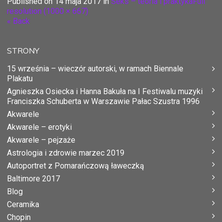
Published on
14 maja 2017
in
Seks – teoria i praktyka
Full
resolution (1000 × 667)
« Back
STRONY
15 września – wieczór autorski, w ramach Biennale
Plakatu
Agnieszka Osiecka i Hanna Bakuła na I Festiwalu muzyki
Franciszka Schuberta w Warszawie Pałac Szustra 1996
Akwarele
Akwarele – erotyki
Akwarele – pejzaże
Astrologia i zdrowie marzec 2019
Autoportret z Pomarańczową ławeczką
Baltimore 2017
Blog
Ceramika
Chopin