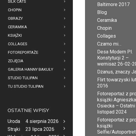
SILK CATS
Baltimore 2017
CHOPIN
Blog
OBRAZY
Ceramika
CERAMIKA
Chopin
KSIĄŻKI
Collages
Czarno mi…
COLLAGES
Desa Modern Pl.
FOTOREPORTAŻE
Konstytucji 2 –
ZDJĘCIA
wernisaż 26-02-2
GALERIA HANNY BAKUŁY
Dżanus, znaczy J
STUDIO TULIPAN
Flirt towarzyski lu
2016
TU STUDIO TULIPAN
Fotoreportaż z pr
książki Agnieszka
Osiecka – Ostatni
OSTATNIE WPISY
listopad 2024
Fotoreportaż z pr
Uroda
4 sierpnia 2026
książki
Strąki
23 lipca 2026
Selfie/Autoportret