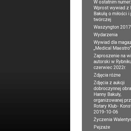
W ostatnim numer
Wprost wywiad z 
Bakułą o miłości i
twórczej
Waszyngton 2017
Wydarzenia
Wywiad dla maga
„Medical Maestro
Zaproszenie na w
autorski w Rybnik
czerwiec 2022r.
Zdjęcia różne
Zdjęcia z aukcji
dobroczynnej obr
Hanny Bakuły,
organizowanej pr
Rotary Klub- Kons
2019-10-06
Życzenia Walent
Pejzaże