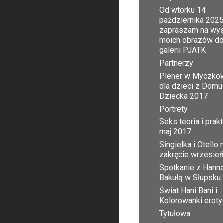
Od wtorku 14
października 2025
zapraszam na wy
moich obrazów d
galerii PJATK
Partnerzy
Plener w Myczko
dla dzieci z Domu
Dziecka 2017
Portrety
Seks teoria i prak
maj 2017
Singielka i Otello 
zakręcie wrzesie
Spotkanie z Hann
Bakułą w Słupsku
Świat Hani Bani i
Kolorowanki erot
Tytułowa