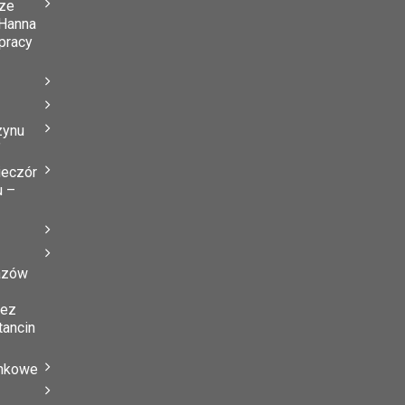
ze
Hanna
 pracy
zynu
”
ieczór
u –
azów
zez
tancin
ynkowe