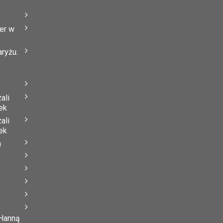
er w
ryżu.
ali
ek
ali
ek
a
 Hanną