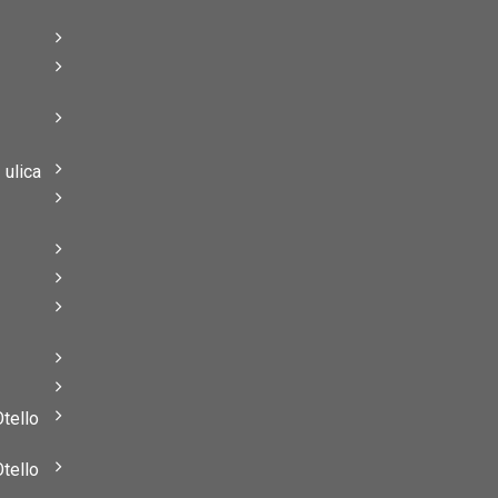
–
–
ulica
–
–
Otello
Otello