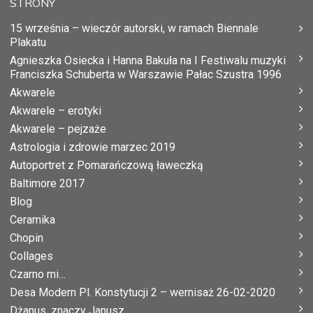
STRONY
15 września – wieczór autorski, w ramach Biennale
Plakatu
Agnieszka Osiecka i Hanna Bakuła na I Festiwalu muzyki
Franciszka Schuberta w Warszawie Pałac Szustra 1996
Akwarele
Akwarele – erotyki
Akwarele – pejzaże
Astrologia i zdrowie marzec 2019
Autoportret z Pomarańczową ławeczką
Baltimore 2017
Blog
Ceramika
Chopin
Collages
Czarno mi…
Desa Modern Pl. Konstytucji 2 – wernisaż 26-02-2020
Dżanus, znaczy Janusz