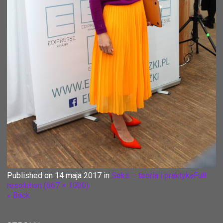
Published on
14 maja 2017
in
Seks – teoria i praktyka
Full
resolution (667 × 1000)
« Back