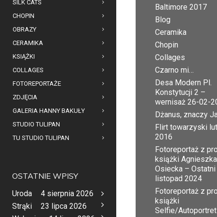
SILK CATS
Baltimore 2017
CHOPIN
Blog
OBRAZY
Ceramika
CERAMIKA
Chopin
KSIĄŻKI
Collages
Czarno mi…
COLLAGES
Desa Modern Pl.
FOTOREPORTAŻE
Konstytucji 2 –
ZDJĘCIA
wernisaż 26-02-2
GALERIA HANNY BAKUŁY
Dżanus, znaczy J
STUDIO TULIPAN
Flirt towarzyski lu
2016
TU STUDIO TULIPAN
Fotoreportaż z pr
książki Agnieszka
Osiecka – Ostatni
OSTATNIE WPISY
listopad 2024
Fotoreportaż z pr
Uroda
4 sierpnia 2026
książki
Strąki
23 lipca 2026
Selfie/Autoportret