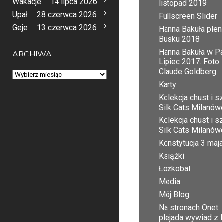
Wakacje
14 lipca 2026
listopad 2019
Upał
28 czerwca 2026
Fullscreen Slider
Geje
13 czerwca 2026
Hanna Bakuła plen
Busku 2018
Hanna Bakuła w Pa
ARCHIWA
Lipiec 2017. Foto
Claude Goldberg.
Archiwa
Karty
Kolekcja chust i sz
Silk Cats Milanów
Kolekcja chust i sz
Silk Cats Milanów
Konstytucja 3 maj
Książki
Łóżkobal
Media
Mój Blog
Na stronach Onet
plejada wywiad z