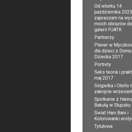
Od wtorku 14
października 2025
zapraszam na wy
moich obrazów d
galerii PJATK
Partnerzy
Plener w Myczko
dla dzieci z Domu
Dziecka 2017
Portrety
Seks teoria i prak
maj 2017
Singielka i Otello 
zakręcie wrzesie
Spotkanie z Hann
Bakułą w Słupsku
Świat Hani Bani i
Kolorowanki erot
Tytułowa