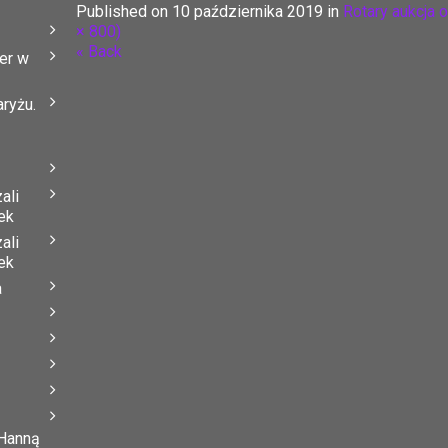
Published on
10 października 2019
in
Rotary aukcja
× 800)
« Back
er w
ryżu.
ali
ek
ali
ek
a
 Hanną