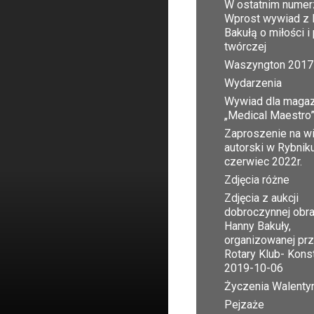
W ostatnim numer
Wprost wywiad z 
Bakułą o miłości i
twórczej
Waszyngton 2017
Wydarzenia
Wywiad dla maga
„Medical Maestro
Zaproszenie na w
autorski w Rybnik
czerwiec 2022r.
Zdjęcia różne
Zdjęcia z aukcji
dobroczynnej obr
Hanny Bakuły,
organizowanej pr
Rotary Klub- Kons
2019-10-06
Życzenia Walent
Pejzaże