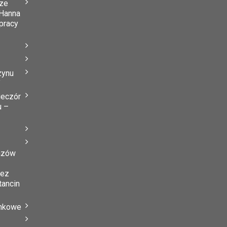
ze
Hanna
 pracy
zynu
”
ieczór
u –
azów
zez
tancin
ynkowe