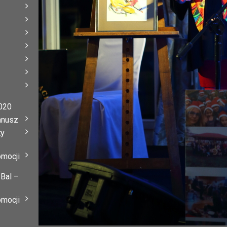
020
anusz
ty
omocji
 Bal –
omocji