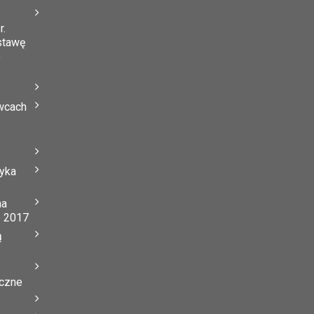
r.
stawę
o
wcach
tyka
na
ń 2017
ą
yczne