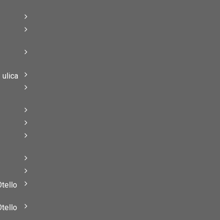
–
–
ulica
–
–
Otello
Otello