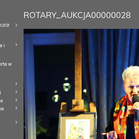
ROTARY_AUKCJA00000028
eczór
h
 i
erta w
i
że
ie