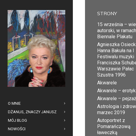
STRONY
15 września – wi
autorski, w ramac
Biennale Plakatu
Agnieszka Osiecka
Hanna Bakuła na I
Festiwalu muzyki
Franciszka Schub
Warszawie Pałac
Szustra 1996
Akwarele
Akwarele – erotyk
Akwarele – pejza
O MNIE
Astrologia i zdrow
DŻANUS, ZNACZY JANUSZ
marzec 2019
Autoportret z
MÓJ BLOG
Pomarańczową
NOWOŚCI
ławeczką