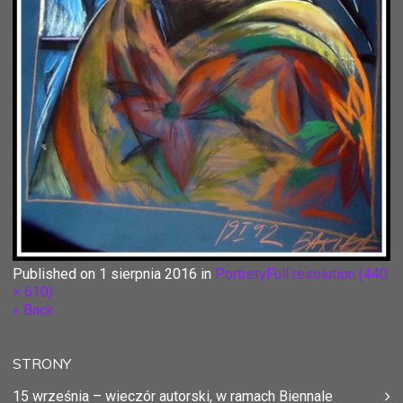
Published on
1 sierpnia 2016
in
Portrety
Full resolution (440
× 610)
« Back
STRONY
15 września – wieczór autorski, w ramach Biennale