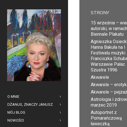
STRONY
15 września – wi
autorski, w ramac
Biennale Plakatu
Agnieszka Osiecka
Hanna Bakuła na I
Festiwalu muzyki
Franciszka Schub
Warszawie Pałac
Szustra 1996
Akwarele
Akwarele – erotyk
Akwarele – pejza
O MNIE
Astrologia i zdrow
DŻANUS, ZNACZY JANUSZ
marzec 2019
Autoportret z
MÓJ BLOG
Pomarańczową
NOWOŚCI
ławeczką