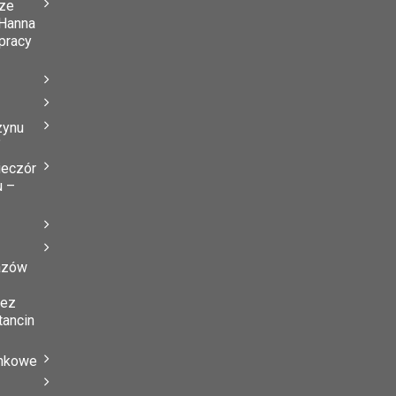
ze
Hanna
 pracy
zynu
”
ieczór
u –
azów
zez
tancin
ynkowe