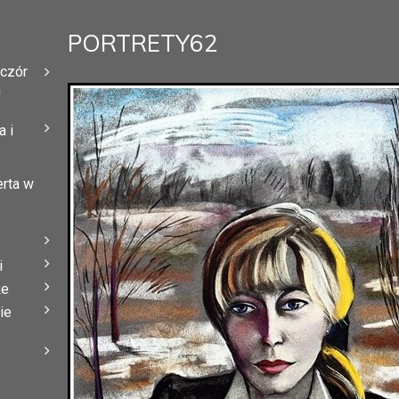
PORTRETY62
eczór
h
 i
erta w
i
że
ie