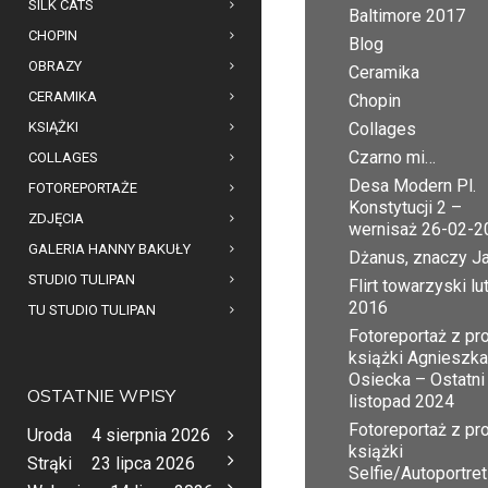
SILK CATS
Baltimore 2017
CHOPIN
Blog
OBRAZY
Ceramika
CERAMIKA
Chopin
KSIĄŻKI
Collages
Czarno mi…
COLLAGES
Desa Modern Pl.
FOTOREPORTAŻE
Konstytucji 2 –
ZDJĘCIA
wernisaż 26-02-2
GALERIA HANNY BAKUŁY
Dżanus, znaczy J
STUDIO TULIPAN
Flirt towarzyski lu
2016
TU STUDIO TULIPAN
Fotoreportaż z pr
książki Agnieszka
Osiecka – Ostatni
OSTATNIE WPISY
listopad 2024
Fotoreportaż z pr
Uroda
4 sierpnia 2026
książki
Strąki
23 lipca 2026
Selfie/Autoportret