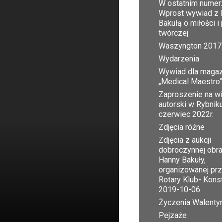
W ostatnim numer
Wprost wywiad z 
Bakułą o miłości i
twórczej
Waszyngton 2017
Wydarzenia
Wywiad dla maga
„Medical Maestro
Zaproszenie na w
autorski w Rybnik
czerwiec 2022r.
Zdjęcia różne
Zdjęcia z aukcji
dobroczynnej obr
Hanny Bakuły,
organizowanej pr
Rotary Klub- Kons
2019-10-06
Życzenia Walent
Pejzaże