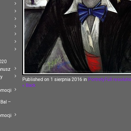
020
anusz
ty
Published on
1 sierpnia 2016
in
Portrety
Full resoluti
« Back
omocji
 Bal –
omocji