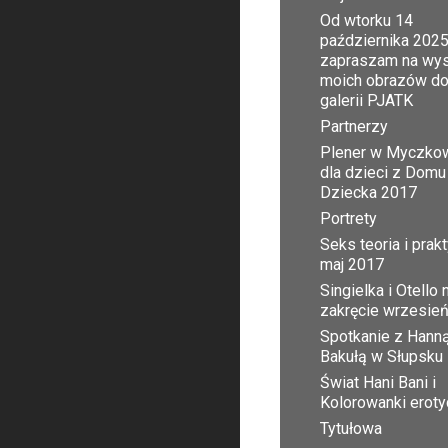
Od wtorku 14
października 2025
zapraszam na wy
moich obrazów d
galerii PJATK
Partnerzy
Plener w Myczko
dla dzieci z Domu
Dziecka 2017
Portrety
Seks teoria i prak
maj 2017
Singielka i Otello 
zakręcie wrzesie
Spotkanie z Hann
Bakułą w Słupsku
Świat Hani Bani i
Kolorowanki erot
Tytułowa