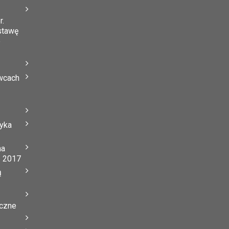
r.
stawę
o
wcach
tyka
na
ń 2017
ą
yczne