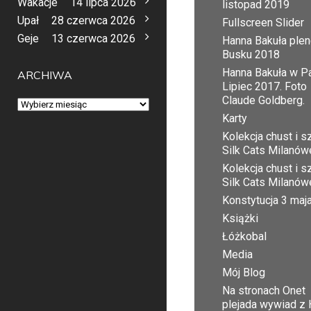
Wakacje
14 lipca 2026
listopad 2019
Upał
28 czerwca 2026
Fullscreen Slider
Geje
13 czerwca 2026
Hanna Bakuła plen
Busku 2018
Hanna Bakuła w Pa
ARCHIWA
Lipiec 2017. Foto
Claude Goldberg.
Archiwa
Karty
Kolekcja chust i sz
Silk Cats Milanów
Kolekcja chust i sz
Silk Cats Milanów
Konstytucja 3 maj
Książki
Łóżkobal
Media
Mój Blog
Na stronach Onet
plejada wywiad z