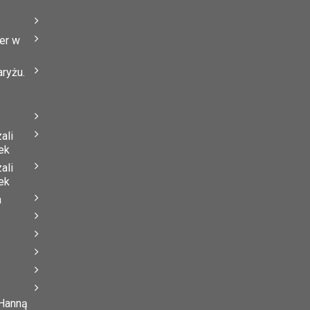
er w
ryżu.
ali
ek
ali
ek
a
 Hanną