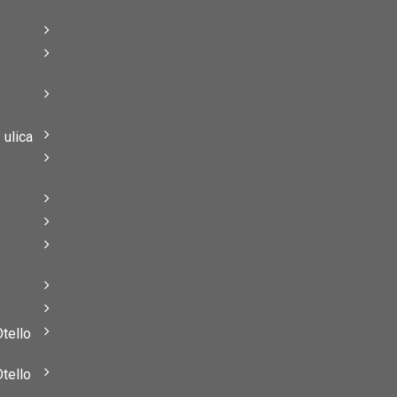
–
–
ulica
–
–
Otello
Otello