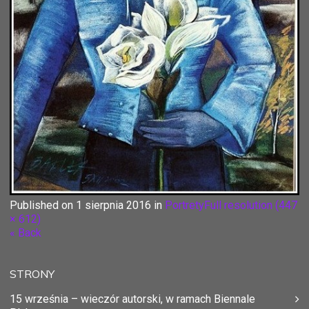
Published on
1 sierpnia 2016
in
Portrety
Full resolution (447
× 612)
« Back
STRONY
15 września – wieczór autorski, w ramach Biennale