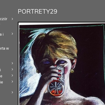
PORTRETY29
eczór
h
 i
erta w
i
że
ie