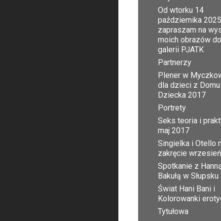
Od wtorku 14
października 2025
zapraszam na wy
moich obrazów d
galerii PJATK
Partnerzy
Plener w Myczko
dla dzieci z Domu
Dziecka 2017
Portrety
Seks teoria i prak
maj 2017
Singielka i Otello 
zakręcie wrzesie
Spotkanie z Hann
Bakułą w Słupsku
Świat Hani Bani i
Kolorowanki erot
Tytułowa