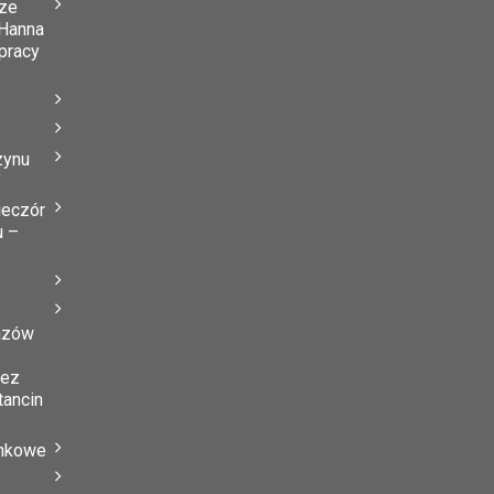
ze
Hanna
 pracy
zynu
”
ieczór
u –
azów
zez
tancin
ynkowe