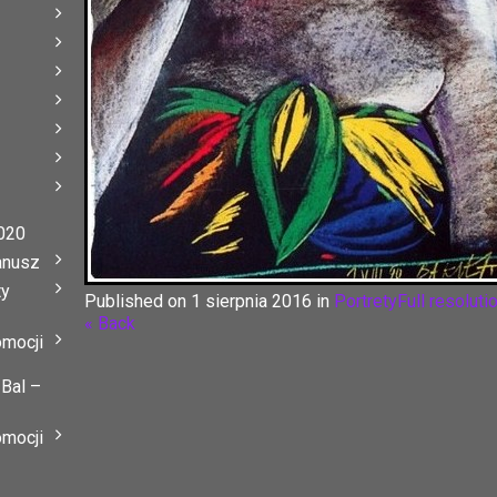
020
anusz
ty
Published on
1 sierpnia 2016
in
Portrety
Full resoluti
« Back
omocji
 Bal –
omocji