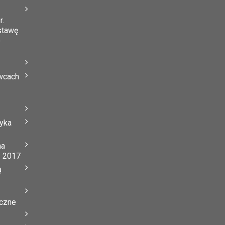
r.
stawę
o
wcach
tyka
na
ń 2017
ą
yczne