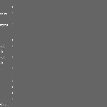
er w
ryżu.
ali
ek
ali
ek
a
 Hanną