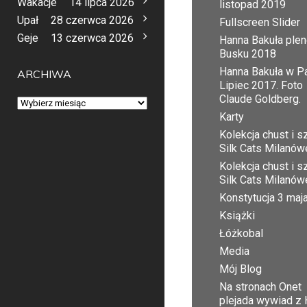
Wakacje
14 lipca 2026
listopad 2019
Upał
28 czerwca 2026
Fullscreen Slider
Geje
13 czerwca 2026
Hanna Bakuła plen
Busku 2018
Hanna Bakuła w Pa
ARCHIWA
Lipiec 2017. Foto
Claude Goldberg.
Archiwa
Karty
Kolekcja chust i sz
Silk Cats Milanów
Kolekcja chust i sz
Silk Cats Milanów
Konstytucja 3 maj
Książki
Łóżkobal
Media
Mój Blog
Na stronach Onet
plejada wywiad z