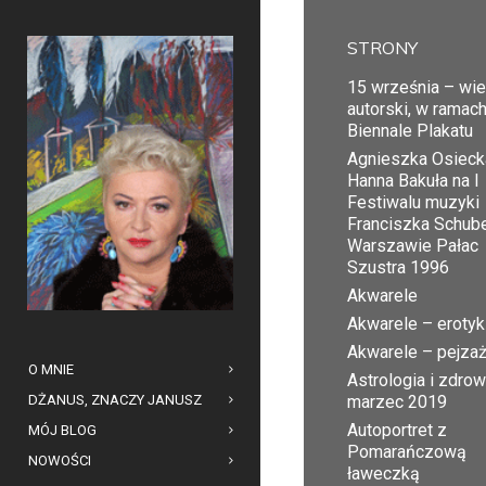
STRONY
15 września – wi
autorski, w ramac
Biennale Plakatu
Agnieszka Osiecka
Hanna Bakuła na I
Festiwalu muzyki
Franciszka Schub
Warszawie Pałac
Szustra 1996
Akwarele
Akwarele – erotyk
Akwarele – pejza
O MNIE
Astrologia i zdrow
DŻANUS, ZNACZY JANUSZ
marzec 2019
Autoportret z
MÓJ BLOG
Pomarańczową
NOWOŚCI
ławeczką