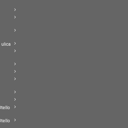
–
–
ulica
–
–
Otello
Otello