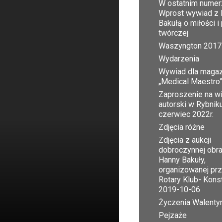
W ostatnim numer
Wprost wywiad z 
Bakułą o miłości i
twórczej
Waszyngton 2017
Wydarzenia
Wywiad dla maga
„Medical Maestro
Zaproszenie na w
autorski w Rybnik
czerwiec 2022r.
Zdjęcia różne
Zdjęcia z aukcji
dobroczynnej obr
Hanny Bakuły,
organizowanej pr
Rotary Klub- Kons
2019-10-06
Życzenia Walent
Pejzaże