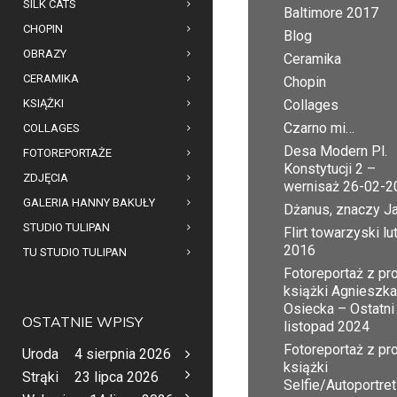
SILK CATS
Baltimore 2017
CHOPIN
Blog
OBRAZY
Ceramika
CERAMIKA
Chopin
KSIĄŻKI
Collages
Czarno mi…
COLLAGES
Desa Modern Pl.
FOTOREPORTAŻE
Konstytucji 2 –
ZDJĘCIA
wernisaż 26-02-2
GALERIA HANNY BAKUŁY
Dżanus, znaczy J
STUDIO TULIPAN
Flirt towarzyski lu
2016
TU STUDIO TULIPAN
Fotoreportaż z pr
książki Agnieszka
Osiecka – Ostatni
OSTATNIE WPISY
listopad 2024
Fotoreportaż z pr
Uroda
4 sierpnia 2026
książki
Strąki
23 lipca 2026
Selfie/Autoportret