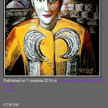
Published on
1 sierpnia 2016
in
Portrety
Full resolution (405
× 612)
« Back
STRONY