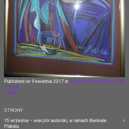
Published on
9 kwietnia 2017
in
Portrety
Full resolution (768
× 1024)
« Back
STRONY
15 września – wieczór autorski, w ramach Biennale
Plakatu