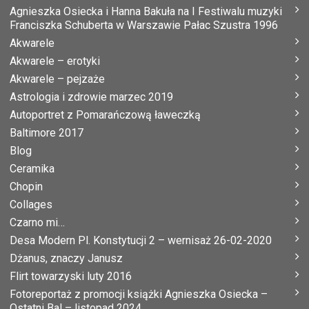
Agnieszka Osiecka i Hanna Bakuła na I Festiwalu muzyki
Franciszka Schuberta w Warszawie Pałac Szustra 1996
Akwarele
Akwarele – erotyki
Akwarele – pejzaże
Astrologia i zdrowie marzec 2019
Autoportret z Pomarańczową ławeczką
Baltimore 2017
Blog
Ceramika
Chopin
Collages
Czarno mi…
Desa Modern Pl. Konstytucji 2 – wernisaż 26-02-2020
Dżanus, znaczy Janusz
Flirt towarzyski luty 2016
Fotoreportaż z promocji książki Agnieszka Osiecka –
Ostatni Bal – listopad 2024