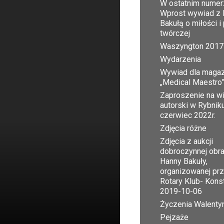
W ostatnim numer
Wprost wywiad z 
Bakułą o miłości i
twórczej
Waszyngton 2017
Wydarzenia
Wywiad dla maga
„Medical Maestro
Zaproszenie na w
autorski w Rybnik
czerwiec 2022r.
Zdjęcia różne
Zdjęcia z aukcji
dobroczynnej obr
Hanny Bakuły,
organizowanej pr
Rotary Klub- Kons
2019-10-06
Życzenia Walent
Pejzaże