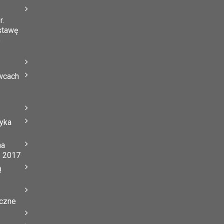
r.
stawę
o
wcach
tyka
na
ń 2017
ą
yczne