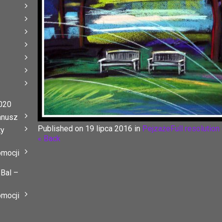
020
anusz
Published on
19 lipca 2016
in
Pejzaże
Full resolution
ty
« Back
omocji
 Bal –
omocji