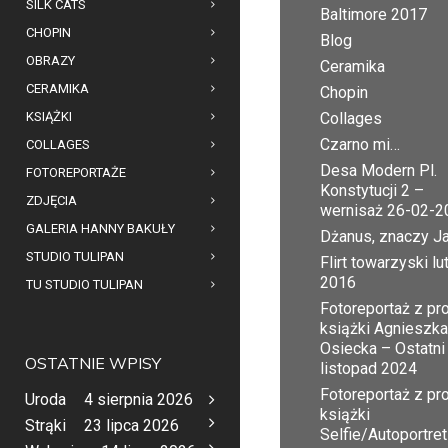
SILK CATS
Baltimore 2017
CHOPIN
Blog
OBRAZY
Ceramika
CERAMIKA
Chopin
KSIĄŻKI
Collages
Czarno mi…
COLLAGES
Desa Modern Pl.
FOTOREPORTAŻE
Konstytucji 2 –
ZDJĘCIA
wernisaż 26-02-2
GALERIA HANNY BAKUŁY
Dżanus, znaczy J
STUDIO TULIPAN
Flirt towarzyski lu
2016
TU STUDIO TULIPAN
Fotoreportaż z pr
książki Agnieszka
Osiecka – Ostatni
OSTATNIE WPISY
listopad 2024
Fotoreportaż z pr
Uroda
4 sierpnia 2026
książki
Strąki
23 lipca 2026
Selfie/Autoportret