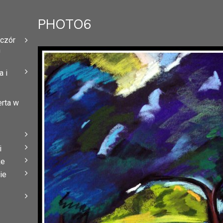
PHOTO6
eczór
h
 i
erta w
i
że
ie