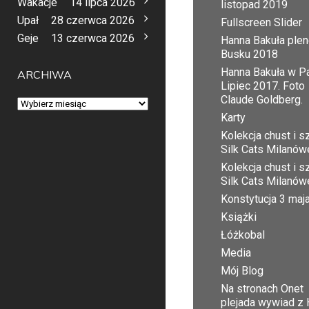
Wakacje
14 lipca 2026
listopad 2019
Upał
28 czerwca 2026
Fullscreen Slider
Geje
13 czerwca 2026
Hanna Bakuła plen
Busku 2018
Hanna Bakuła w Pa
ARCHIWA
Lipiec 2017. Foto
Claude Goldberg.
Archiwa
Karty
Kolekcja chust i sz
Silk Cats Milanów
Kolekcja chust i sz
Silk Cats Milanów
Konstytucja 3 maj
Książki
Łóżkobal
Media
Mój Blog
Na stronach Onet
plejada wywiad z