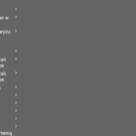
er w
ryżu.
ali
ek
ali
ek
a
 Hanną