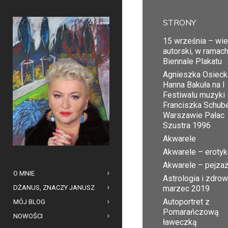
STRONY
15 września – wi
autorski, w ramac
Biennale Plakatu
Agnieszka Osiecka
Hanna Bakuła na I
Festiwalu muzyki
Franciszka Schub
Warszawie Pałac
Szustra 1996
Akwarele
Akwarele – erotyk
Akwarele – pejza
O MNIE
Astrologia i zdrow
DŻANUS, ZNACZY JANUSZ
marzec 2019
Autoportret z
MÓJ BLOG
Pomarańczową
NOWOŚCI
ławeczką