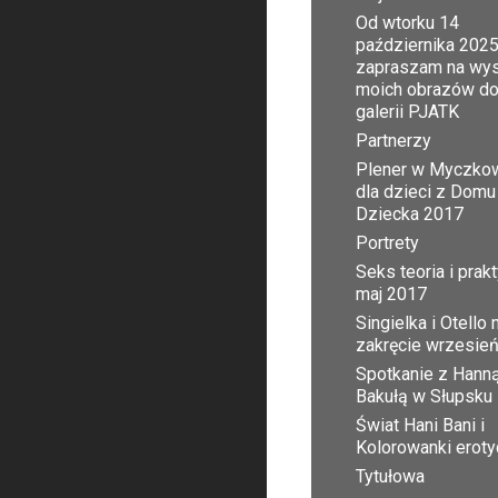
Od wtorku 14
października 2025
zapraszam na wy
moich obrazów d
galerii PJATK
Partnerzy
Plener w Myczko
dla dzieci z Domu
Dziecka 2017
Portrety
Seks teoria i prak
maj 2017
Singielka i Otello 
zakręcie wrzesie
Spotkanie z Hann
Bakułą w Słupsku
Świat Hani Bani i
Kolorowanki erot
Tytułowa