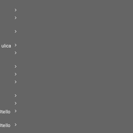
–
–
ulica
–
–
Otello
Otello