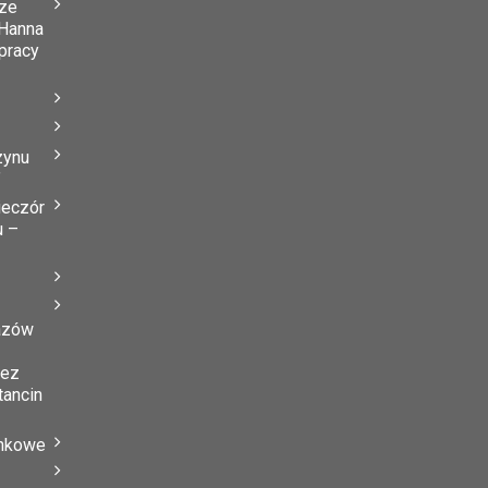
ze
Hanna
 pracy
zynu
”
ieczór
u –
azów
zez
tancin
ynkowe