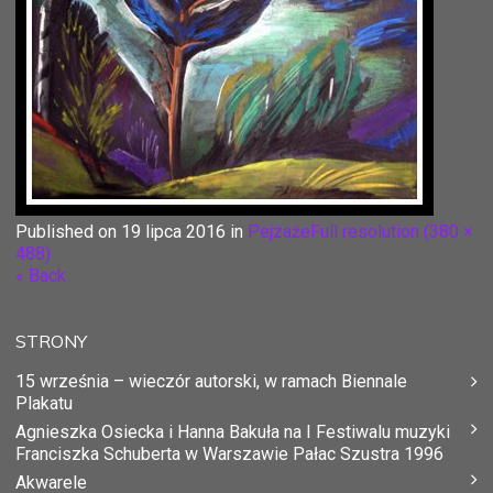
Published on
19 lipca 2016
in
Pejzaże
Full resolution (380 ×
488)
« Back
STRONY
15 września – wieczór autorski, w ramach Biennale
Plakatu
Agnieszka Osiecka i Hanna Bakuła na I Festiwalu muzyki
Franciszka Schuberta w Warszawie Pałac Szustra 1996
Akwarele