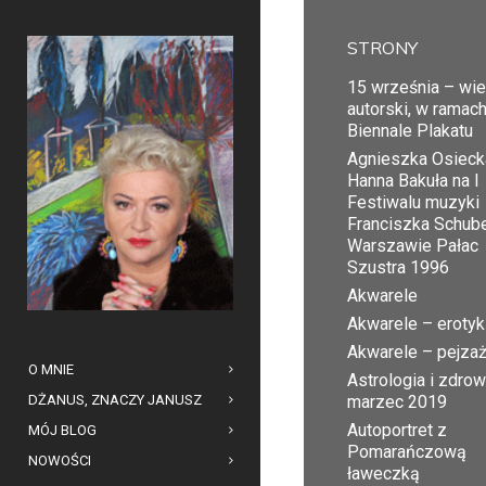
STRONY
15 września – wi
autorski, w ramac
Biennale Plakatu
Agnieszka Osiecka
Hanna Bakuła na I
Festiwalu muzyki
Franciszka Schub
Warszawie Pałac
Szustra 1996
Akwarele
Akwarele – erotyk
Akwarele – pejza
O MNIE
Astrologia i zdrow
DŻANUS, ZNACZY JANUSZ
marzec 2019
Autoportret z
MÓJ BLOG
Pomarańczową
NOWOŚCI
ławeczką