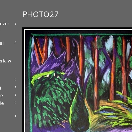
PHOTO27
eczór
h
 i
erta w
i
że
ie