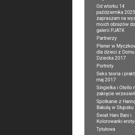
Od wtorku 14
października 2025
zapraszam na wy
moich obrazów d
galerii PJATK
Partnerzy
Plener w Myczko
dla dzieci z Domu
Dziecka 2017
Portrety
Seks teoria i prak
maj 2017
Singielka i Otello 
zakręcie wrzesie
Spotkanie z Hann
Bakułą w Słupsku
Świat Hani Bani i
Kolorowanki erot
Tytułowa