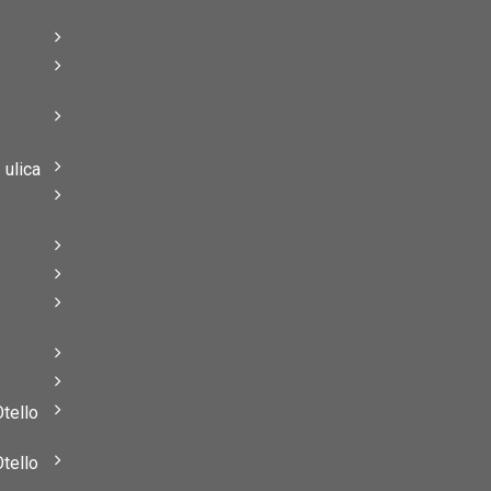
–
–
ulica
–
–
Otello
Otello