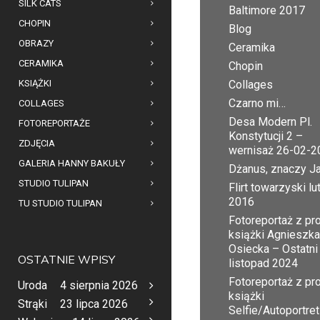
SILK CATS
Baltimore 2017
CHOPIN
Blog
OBRAZY
Ceramika
CERAMIKA
Chopin
KSIĄŻKI
Collages
Czarno mi…
COLLAGES
Desa Modern Pl.
FOTOREPORTAŻE
Konstytucji 2 –
ZDJĘCIA
wernisaż 26-02-2
GALERIA HANNY BAKUŁY
Dżanus, znaczy J
STUDIO TULIPAN
Flirt towarzyski lu
2016
TU STUDIO TULIPAN
Fotoreportaż z pr
książki Agnieszka
Osiecka – Ostatni
OSTATNIE WPISY
listopad 2024
Fotoreportaż z pr
Uroda
4 sierpnia 2026
książki
Strąki
23 lipca 2026
Selfie/Autoportret