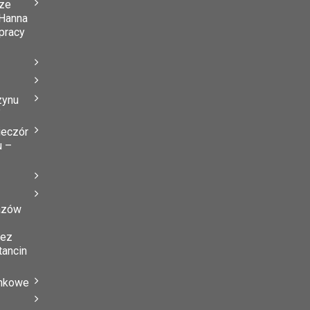
ze
Hanna
 pracy
zynu
”
ieczór
u –
azów
zez
tancin
ynkowe