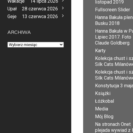
Wakacje
14 lipca 2026
listopad 2019
Upał
28 czerwca 2026
Fullscreen Slider
Geje
13 czerwca 2026
Hanna Bakuła plen
Busku 2018
Hanna Bakuła w Pa
ARCHIWA
Lipiec 2017. Foto
Claude Goldberg.
Archiwa
Karty
Kolekcja chust i sz
Silk Cats Milanów
Kolekcja chust i sz
Silk Cats Milanów
Konstytucja 3 maj
Książki
Łóżkobal
Media
Mój Blog
Na stronach Onet
plejada wywiad z