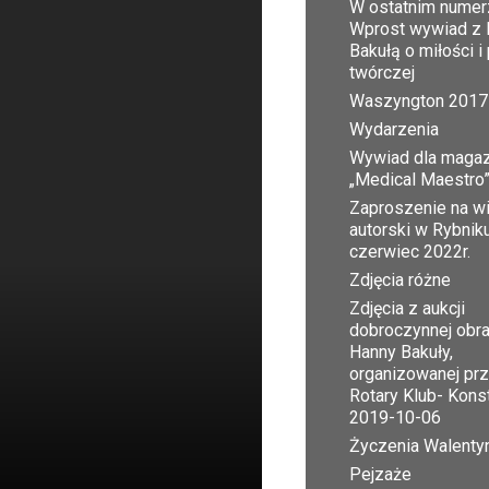
W ostatnim numer
Wprost wywiad z 
Bakułą o miłości i
twórczej
Waszyngton 2017
Wydarzenia
Wywiad dla maga
„Medical Maestro
Zaproszenie na w
autorski w Rybnik
czerwiec 2022r.
Zdjęcia różne
Zdjęcia z aukcji
dobroczynnej obr
Hanny Bakuły,
organizowanej pr
Rotary Klub- Kons
2019-10-06
Życzenia Walent
Pejzaże