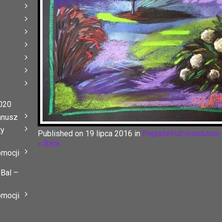
020
anusz
ty
Published on
19 lipca 2016
in
Pejzaże
Full resolution
« Back
omocji
 Bal –
omocji