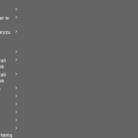
er w
ryżu.
ali
ek
ali
ek
a
 Hanną