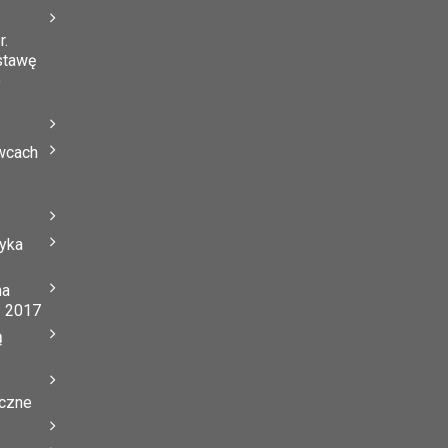
r.
stawę
o
wcach
tyka
na
ń 2017
ą
yczne