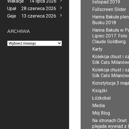
Wakacje
14 lipca 2026
listopad 2019
Upał
28 czerwca 2026
Fullscreen Slider
Geje
13 czerwca 2026
Hanna Bakuła plen
Busku 2018
Hanna Bakuła w Pa
ARCHIWA
Lipiec 2017. Foto
Claude Goldberg.
Archiwa
Karty
Kolekcja chust i sz
Silk Cats Milanów
Kolekcja chust i sz
Silk Cats Milanów
Konstytucja 3 maj
Książki
Łóżkobal
Media
Mój Blog
Na stronach Onet
plejada wywiad z