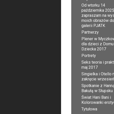
Od wtorku 14
października 2025
zapraszam na wy
moich obrazów d
galerii PJATK
Partnerzy
Plener w Myczko
dla dzieci z Domu
Dziecka 2017
Portrety
Seks teoria i prak
maj 2017
Singielka i Otello 
zakręcie wrzesie
Spotkanie z Hann
Bakułą w Słupsku
Świat Hani Bani i
Kolorowanki erot
Tytułowa