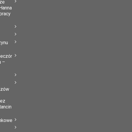
ze
Hanna
 pracy
zynu
”
ieczór
u –
azów
zez
tancin
ynkowe