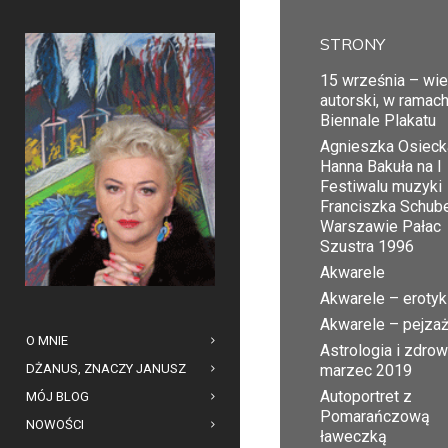
STRONY
15 września – wi
autorski, w ramac
Biennale Plakatu
Agnieszka Osiecka
Hanna Bakuła na I
Festiwalu muzyki
Franciszka Schub
Warszawie Pałac
Szustra 1996
Akwarele
Akwarele – erotyk
Akwarele – pejza
O MNIE
Astrologia i zdrow
DŻANUS, ZNACZY JANUSZ
marzec 2019
Autoportret z
MÓJ BLOG
Pomarańczową
NOWOŚCI
ławeczką