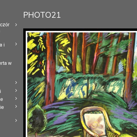
PHOTO21
eczór
h
 i
erta w
i
że
ie