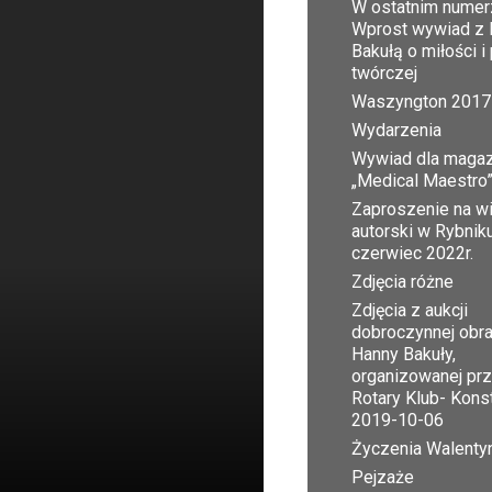
W ostatnim numer
Wprost wywiad z 
Bakułą o miłości i
twórczej
Waszyngton 2017
Wydarzenia
Wywiad dla maga
„Medical Maestro
Zaproszenie na w
autorski w Rybnik
czerwiec 2022r.
Zdjęcia różne
Zdjęcia z aukcji
dobroczynnej obr
Hanny Bakuły,
organizowanej pr
Rotary Klub- Kons
2019-10-06
Życzenia Walent
Pejzaże