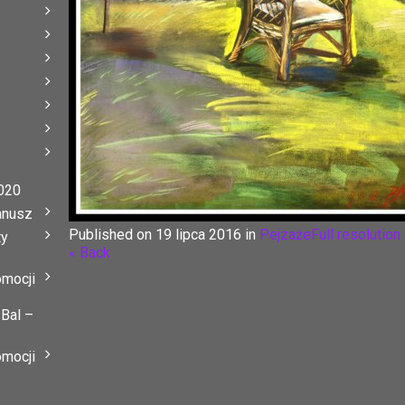
020
anusz
Published on
19 lipca 2016
in
Pejzaże
Full resolution
ty
« Back
omocji
 Bal –
omocji