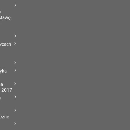
r.
stawę
o
wcach
tyka
na
ń 2017
ą
yczne