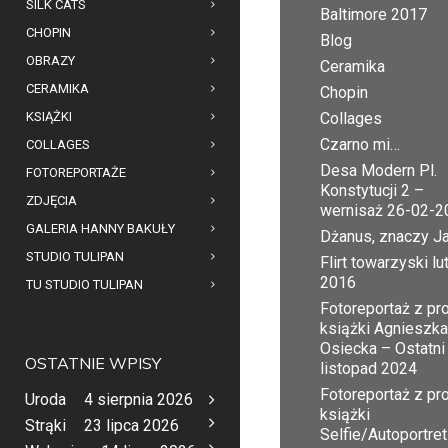
SILK CATS
Baltimore 2017
CHOPIN
Blog
OBRAZY
Ceramika
CERAMIKA
Chopin
KSIĄŻKI
Collages
Czarno mi…
COLLAGES
Desa Modern Pl.
FOTOREPORTAŻE
Konstytucji 2 –
ZDJĘCIA
wernisaż 26-02-2
GALERIA HANNY BAKUŁY
Dżanus, znaczy J
STUDIO TULIPAN
Flirt towarzyski lu
2016
TU STUDIO TULIPAN
Fotoreportaż z pr
książki Agnieszka
Osiecka – Ostatni
OSTATNIE WPISY
listopad 2024
Fotoreportaż z pr
Uroda
4 sierpnia 2026
książki
Strąki
23 lipca 2026
Selfie/Autoportret