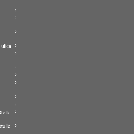
–
–
ulica
–
–
Otello
Otello