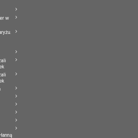
er w
ryżu.
ali
ek
ali
ek
a
 Hanną