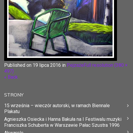
Published on
19 lipca 2016
in
Pejzaże
Full resolution (380 ×
497)
« Back
STRONY
15 września – wieczór autorski, w ramach Biennale
Plakatu
Agnieszka Osiecka i Hanna Bakuła na I Festiwalu muzyki
Franciszka Schuberta w Warszawie Pałac Szustra 1996
Akwarele