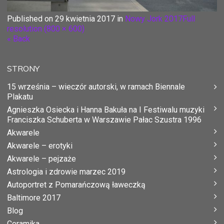
Published on
29 kwietnia 2017
in
Nowy Jork 2017
Full
resolution (800 × 600)
« Back
STRONY
15 września – wieczór autorski, w ramach Biennale
Plakatu
Agnieszka Osiecka i Hanna Bakuła na I Festiwalu muzyki
Franciszka Schuberta w Warszawie Pałac Szustra 1996
Akwarele
Akwarele – erotyki
Akwarele – pejzaże
Astrologia i zdrowie marzec 2019
Autoportret z Pomarańczową ławeczką
Baltimore 2017
Blog
Ceramika