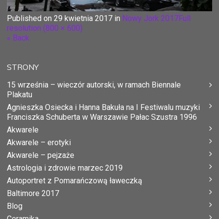
Published on
29 kwietnia 2017
in
Nowy Jork 2017
Full
resolution (800 × 600)
« Back
STRONY
15 września – wieczór autorski, w ramach Biennale
Plakatu
Agnieszka Osiecka i Hanna Bakuła na I Festiwalu muzyki
Franciszka Schuberta w Warszawie Pałac Szustra 1996
Akwarele
Akwarele – erotyki
Akwarele – pejzaże
Astrologia i zdrowie marzec 2019
Autoportret z Pomarańczową ławeczką
Baltimore 2017
Blog
Ceramika