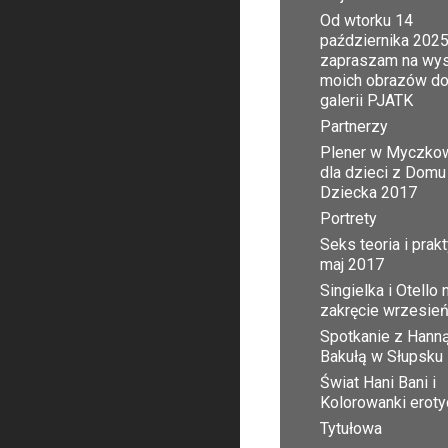
Od wtorku 14
października 2025
zapraszam na wy
moich obrazów d
galerii PJATK
Partnerzy
Plener w Myczko
dla dzieci z Domu
Dziecka 2017
Portrety
Seks teoria i prak
maj 2017
Singielka i Otello 
zakręcie wrzesie
Spotkanie z Hann
Bakułą w Słupsku
Świat Hani Bani i
Kolorowanki erot
Tytułowa