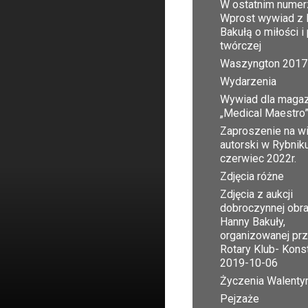
W ostatnim numer
Wprost wywiad z 
Bakułą o miłości i
twórczej
Waszyngton 2017
Wydarzenia
Wywiad dla maga
„Medical Maestro
Zaproszenie na w
autorski w Rybnik
czerwiec 2022r.
Zdjęcia różne
Zdjęcia z aukcji
dobroczynnej obr
Hanny Bakuły,
organizowanej pr
Rotary Klub- Kons
2019-10-06
Życzenia Walent
Pejzaże