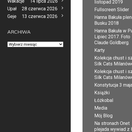
Wakacje
14 lipca 2026
listopad 2019
Upał
28 czerwca 2026
Fullscreen Slider
Geje
13 czerwca 2026
Hanna Bakuła plen
Busku 2018
Hanna Bakuła w Pa
ARCHIWA
Lipiec 2017. Foto
Claude Goldberg.
Archiwa
Karty
Kolekcja chust i sz
Silk Cats Milanów
Kolekcja chust i sz
Silk Cats Milanów
Konstytucja 3 maj
Książki
Łóżkobal
Media
Mój Blog
Na stronach Onet
plejada wywiad z