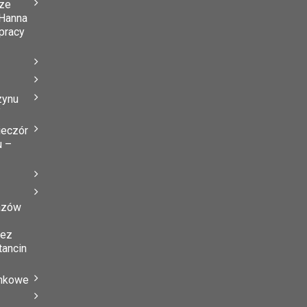
ze
Hanna
 pracy
zynu
”
ieczór
u –
azów
zez
tancin
ynkowe