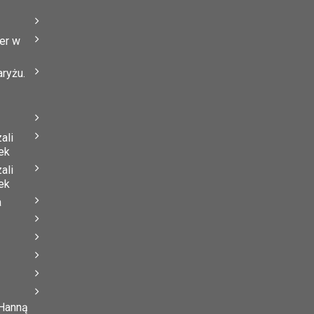
er w
ryżu.
ali
ek
ali
ek
a
 Hanną