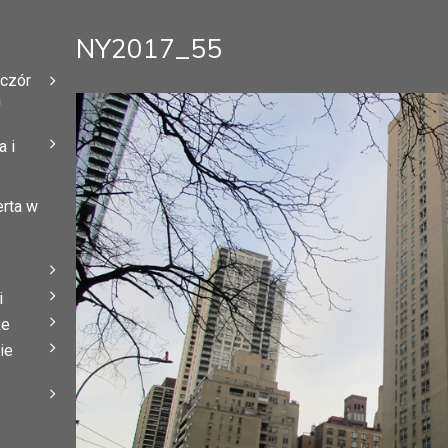
NY2017_55
eczór
h
 i
erta w
i
że
ie