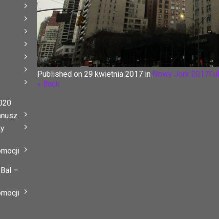
Published on
29 kwietnia 2017
in
Nowy Jork 2017
Ful
« Back
020
anusz
ty
omocji
 Bal –
omocji