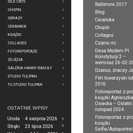
SILK CATS
Baltimore 2017
CHOPIN
Blog
OBRAZY
Ceramika
CERAMIKA
Chopin
KSIĄŻKI
Collages
Czarno mi…
COLLAGES
Desa Modern Pl.
FOTOREPORTAŻE
Konstytucji 2 –
ZDJĘCIA
wernisaż 26-02-2
GALERIA HANNY BAKUŁY
Dżanus, znaczy J
STUDIO TULIPAN
Flirt towarzyski lu
2016
TU STUDIO TULIPAN
Fotoreportaż z pr
książki Agnieszka
Osiecka – Ostatni
OSTATNIE WPISY
listopad 2024
Fotoreportaż z pr
Uroda
4 sierpnia 2026
książki
Strąki
23 lipca 2026
Selfie/Autoportret