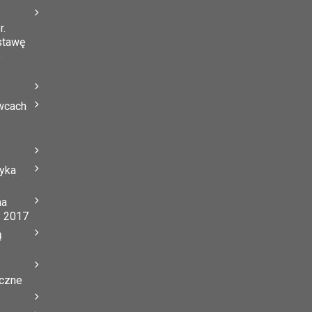
r.
stawę
o
wcach
tyka
na
ń 2017
ą
yczne