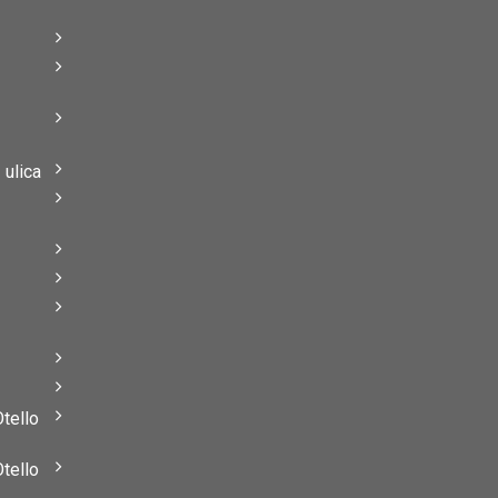
–
–
ulica
–
–
Otello
Otello