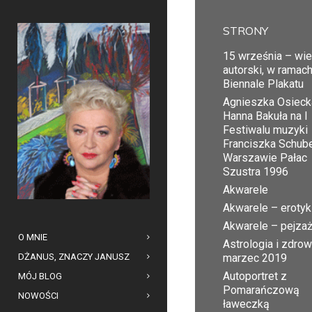
STRONY
15 września – wi
autorski, w ramac
Biennale Plakatu
Agnieszka Osiecka
Hanna Bakuła na I
Festiwalu muzyki
Franciszka Schub
Warszawie Pałac
Szustra 1996
Akwarele
Akwarele – erotyk
Akwarele – pejza
O MNIE
Astrologia i zdrow
DŻANUS, ZNACZY JANUSZ
marzec 2019
Autoportret z
MÓJ BLOG
Pomarańczową
NOWOŚCI
ławeczką