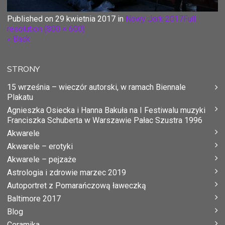
Published on
29 kwietnia 2017
in
Nowy Jork 2017
Full
resolution (800 × 600)
« Back
STRONY
15 września – wieczór autorski, w ramach Biennale
Plakatu
Agnieszka Osiecka i Hanna Bakuła na I Festiwalu muzyki
Franciszka Schuberta w Warszawie Pałac Szustra 1996
Akwarele
Akwarele – erotyki
Akwarele – pejzaże
Astrologia i zdrowie marzec 2019
Autoportret z Pomarańczową ławeczką
Baltimore 2017
Blog
Ceramika