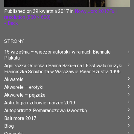
Published on
29 kwietnia 2017
in
Nowy Jork 2017
Full
resolution (800 × 600)
« Back
STRONY
15 września – wieczór autorski, w ramach Biennale
Plakatu
Agnieszka Osiecka i Hanna Bakuła na I Festiwalu muzyki
Franciszka Schuberta w Warszawie Pałac Szustra 1996
Akwarele
Akwarele – erotyki
Akwarele – pejzaże
Astrologia i zdrowie marzec 2019
Autoportret z Pomarańczową ławeczką
Baltimore 2017
Blog
Ceramika