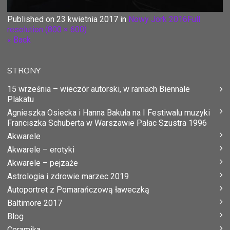
Published on
23 kwietnia 2017
in
Nowy Jork 2016
Full
resolution (800 × 600)
« Back
STRONY
15 września – wieczór autorski, w ramach Biennale
Plakatu
Agnieszka Osiecka i Hanna Bakuła na I Festiwalu muzyki
Franciszka Schuberta w Warszawie Pałac Szustra 1996
Akwarele
Akwarele – erotyki
Akwarele – pejzaże
Astrologia i zdrowie marzec 2019
Autoportret z Pomarańczową ławeczką
Baltimore 2017
Blog
Ceramika