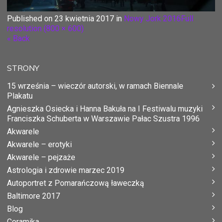
Published on
23 kwietnia 2017
in
Nowy Jork 2016
Full
resolution (800 × 600)
« Back
STRONY
15 września – wieczór autorski, w ramach Biennale
Plakatu
Agnieszka Osiecka i Hanna Bakuła na I Festiwalu muzyki
Franciszka Schuberta w Warszawie Pałac Szustra 1996
Akwarele
Akwarele – erotyki
Akwarele – pejzaże
Astrologia i zdrowie marzec 2019
Autoportret z Pomarańczową ławeczką
Baltimore 2017
Blog
Ceramika