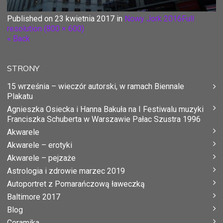
Published on
23 kwietnia 2017
in
Nowy Jork 2016
Full
resolution (800 × 600)
« Back
STRONY
15 września – wieczór autorski, w ramach Biennale
Plakatu
Agnieszka Osiecka i Hanna Bakuła na I Festiwalu muzyki
Franciszka Schuberta w Warszawie Pałac Szustra 1996
Akwarele
Akwarele – erotyki
Akwarele – pejzaże
Astrologia i zdrowie marzec 2019
Autoportret z Pomarańczową ławeczką
Baltimore 2017
Blog
Ceramika