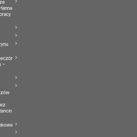
ze
Hanna
 pracy
zynu
”
ieczór
u –
azów
zez
tancin
ynkowe