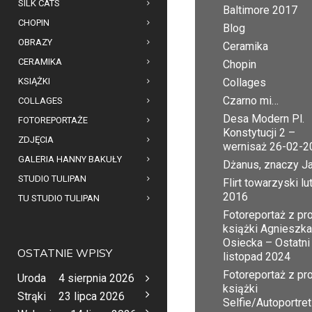
SILK CATS
Baltimore 2017
CHOPIN
Blog
OBRAZY
Ceramika
CERAMIKA
Chopin
KSIĄŻKI
Collages
Czarno mi…
COLLAGES
Desa Modern Pl.
FOTOREPORTAŻE
Konstytucji 2 –
ZDJĘCIA
wernisaż 26-02-2
GALERIA HANNY BAKUŁY
Dżanus, znaczy J
STUDIO TULIPAN
Flirt towarzyski lu
2016
TU STUDIO TULIPAN
Fotoreportaż z pr
książki Agnieszka
Osiecka – Ostatni
OSTATNIE WPISY
listopad 2024
Fotoreportaż z pr
Uroda
4 sierpnia 2026
książki
Strąki
23 lipca 2026
Selfie/Autoportret