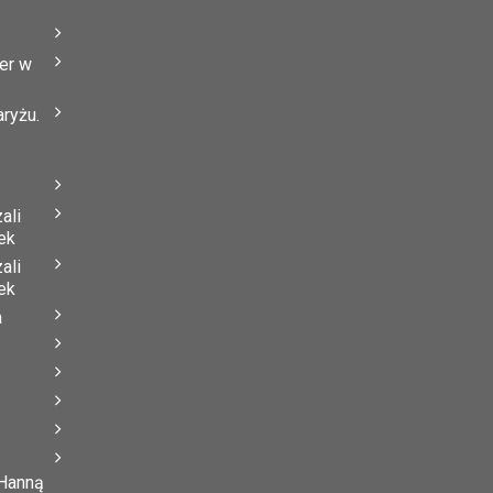
er w
ryżu.
ali
ek
ali
ek
a
 Hanną