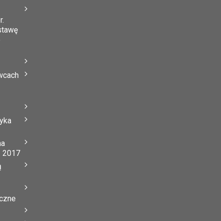
r.
stawę
o
wcach
tyka
na
ń 2017
ą
yczne