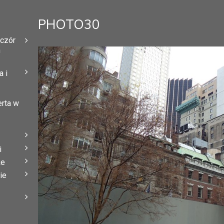
PHOTO30
eczór
h
 i
erta w
i
że
ie