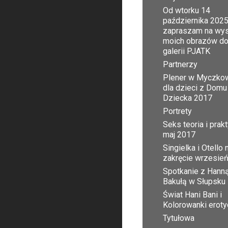
Od wtorku 14
października 2025
zapraszam na wy
moich obrazów d
galerii PJATK
Partnerzy
Plener w Myczko
dla dzieci z Domu
Dziecka 2017
Portrety
Seks teoria i prak
maj 2017
Singielka i Otello 
zakręcie wrzesie
Spotkanie z Hann
Bakułą w Słupsku
Świat Hani Bani i
Kolorowanki erot
Tytułowa