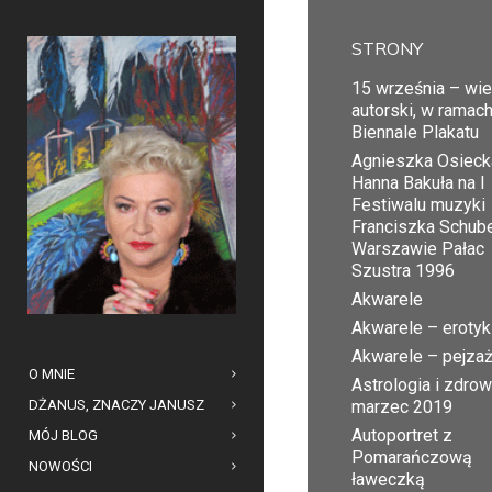
STRONY
15 września – wi
autorski, w ramac
Biennale Plakatu
Agnieszka Osiecka
Hanna Bakuła na I
Festiwalu muzyki
Franciszka Schub
Warszawie Pałac
Szustra 1996
Akwarele
Akwarele – erotyk
Akwarele – pejza
O MNIE
Astrologia i zdrow
DŻANUS, ZNACZY JANUSZ
marzec 2019
Autoportret z
MÓJ BLOG
Pomarańczową
NOWOŚCI
ławeczką