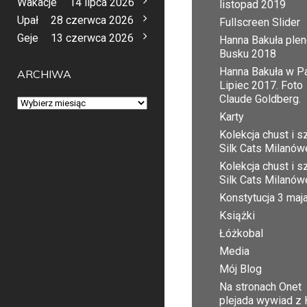
Wakacje
14 lipca 2026
listopad 2019
Upał
28 czerwca 2026
Fullscreen Slider
Geje
13 czerwca 2026
Hanna Bakuła plen
Busku 2018
Hanna Bakuła w Pa
ARCHIWA
Lipiec 2017. Foto
Claude Goldberg.
Archiwa
Karty
Kolekcja chust i sz
Silk Cats Milanów
Kolekcja chust i sz
Silk Cats Milanów
Konstytucja 3 maj
Książki
Łóżkobal
Media
Mój Blog
Na stronach Onet
plejada wywiad z