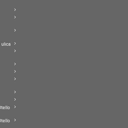
–
–
ulica
–
–
Otello
Otello