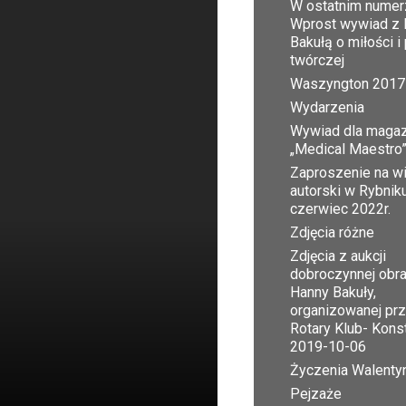
W ostatnim numer
Wprost wywiad z 
Bakułą o miłości i
twórczej
Waszyngton 2017
Wydarzenia
Wywiad dla maga
„Medical Maestro
Zaproszenie na w
autorski w Rybnik
czerwiec 2022r.
Zdjęcia różne
Zdjęcia z aukcji
dobroczynnej obr
Hanny Bakuły,
organizowanej pr
Rotary Klub- Kons
2019-10-06
Życzenia Walent
Pejzaże