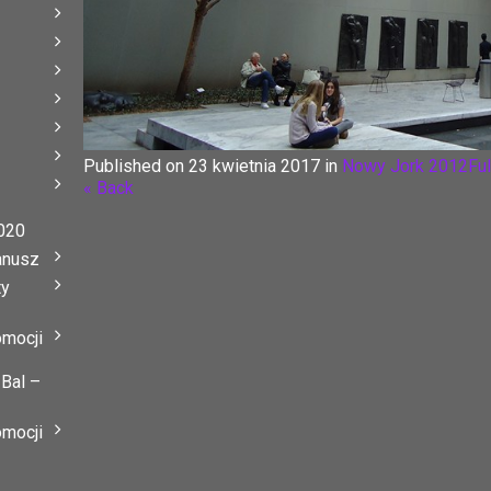
Published on
23 kwietnia 2017
in
Nowy Jork 2012
Ful
« Back
020
anusz
ty
omocji
 Bal –
omocji