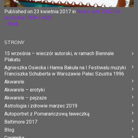
Published on
23 kwietnia 2017
in
Nowy Jork 2012
Full
resolution (800 × 600)
« Back
STRONY
15 września – wieczór autorski, w ramach Biennale
Plakatu
Agnieszka Osiecka i Hanna Bakuła na I Festiwalu muzyki
Franciszka Schuberta w Warszawie Pałac Szustra 1996
Akwarele
Akwarele – erotyki
Akwarele – pejzaże
Astrologia i zdrowie marzec 2019
Autoportret z Pomarańczową ławeczką
Baltimore 2017
Blog
Ceramika