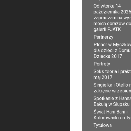
Od wtorku 14
października 2025
zapraszam na wy
moich obrazów d
galerii PJATK
Partnerzy
Plener w Myczko
dla dzieci z Domu
Dziecka 2017
Portrety
Seks teoria i prak
maj 2017
Singielka i Otello 
zakręcie wrzesie
Spotkanie z Hann
Bakułą w Słupsku
Świat Hani Bani i
Kolorowanki erot
Tytułowa