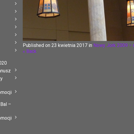
Published on
23 kwietnia 2017
in
Nowy Jork 2009 –
« Back
020
anusz
ty
omocji
 Bal –
omocji