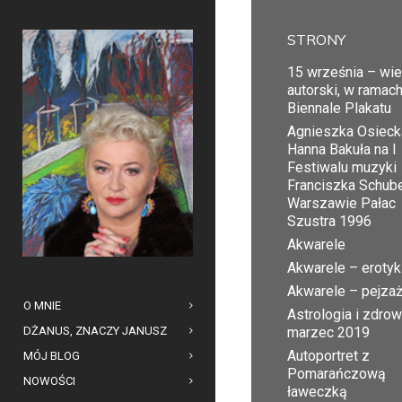
STRONY
15 września – wi
autorski, w ramac
Biennale Plakatu
Agnieszka Osiecka
Hanna Bakuła na I
Festiwalu muzyki
Franciszka Schub
Warszawie Pałac
Szustra 1996
Akwarele
Akwarele – erotyk
Akwarele – pejza
O MNIE
Astrologia i zdrow
DŻANUS, ZNACZY JANUSZ
marzec 2019
Autoportret z
MÓJ BLOG
Pomarańczową
NOWOŚCI
ławeczką