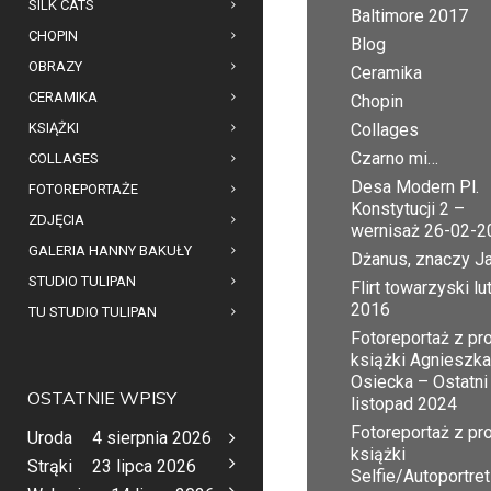
SILK CATS
Baltimore 2017
CHOPIN
Blog
OBRAZY
Ceramika
CERAMIKA
Chopin
KSIĄŻKI
Collages
Czarno mi…
COLLAGES
Desa Modern Pl.
FOTOREPORTAŻE
Konstytucji 2 –
ZDJĘCIA
wernisaż 26-02-2
GALERIA HANNY BAKUŁY
Dżanus, znaczy J
STUDIO TULIPAN
Flirt towarzyski lu
2016
TU STUDIO TULIPAN
Fotoreportaż z pr
książki Agnieszka
Osiecka – Ostatni
OSTATNIE WPISY
listopad 2024
Fotoreportaż z pr
Uroda
4 sierpnia 2026
książki
Strąki
23 lipca 2026
Selfie/Autoportret