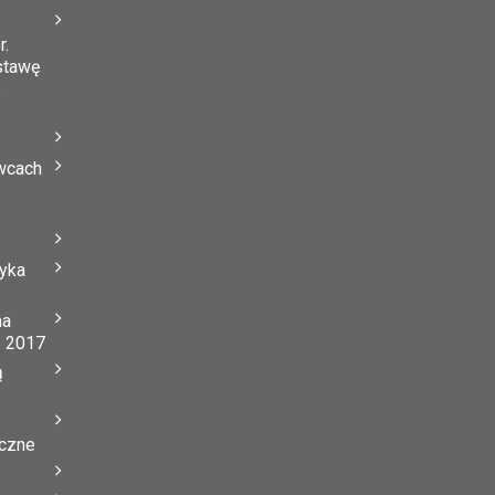
r.
stawę
o
wcach
tyka
na
ń 2017
ą
yczne