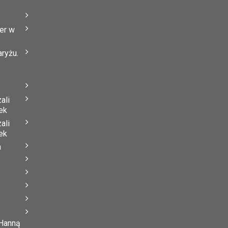
er w
ryżu.
ali
ek
ali
ek
a
 Hanną