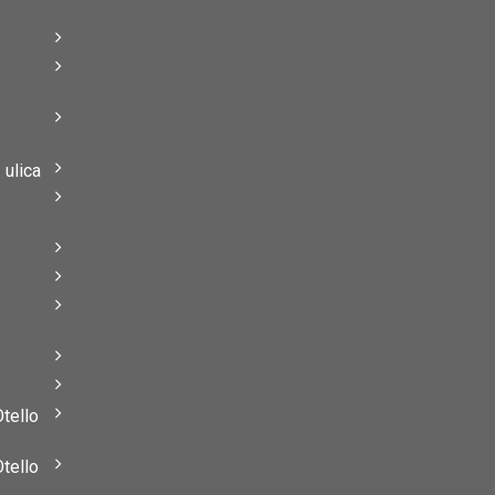
–
–
ulica
–
–
Otello
Otello