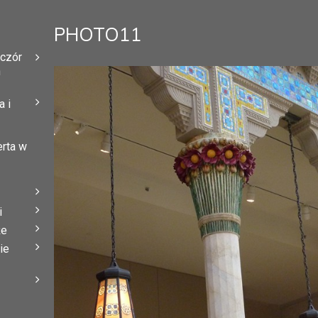
PHOTO11
eczór
h
 i
erta w
i
że
ie