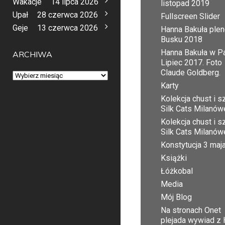
Wakacje
14 lipca 2026
listopad 2019
Upał
28 czerwca 2026
Fullscreen Slider
Geje
13 czerwca 2026
Hanna Bakuła plen
Busku 2018
Hanna Bakuła w Pa
ARCHIWA
Lipiec 2017. Foto
Claude Goldberg.
Archiwa
Karty
Kolekcja chust i sz
Silk Cats Milanów
Kolekcja chust i sz
Silk Cats Milanów
Konstytucja 3 maj
Książki
Łóżkobal
Media
Mój Blog
Na stronach Onet
plejada wywiad z