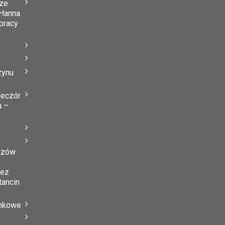
ze
Hanna
 pracy
zynu
”
ieczór
u –
azów
zez
tancin
ynkowe