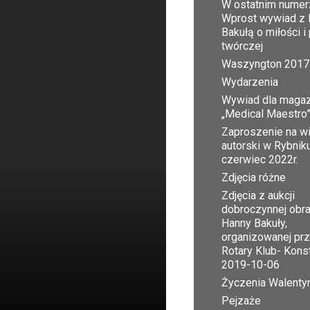
W ostatnim numer
Wprost wywiad z 
Bakułą o miłości i
twórczej
Waszyngton 2017
Wydarzenia
Wywiad dla maga
„Medical Maestro
Zaproszenie na w
autorski w Rybnik
czerwiec 2022r.
Zdjęcia różne
Zdjęcia z aukcji
dobroczynnej obr
Hanny Bakuły,
organizowanej pr
Rotary Klub- Kons
2019-10-06
Życzenia Walent
Pejzaże