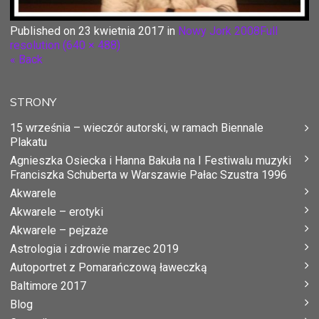
Published on
23 kwietnia 2017
in
Nowy Jork 2008
Full
resolution (640 × 488)
« Back
STRONY
15 września – wieczór autorski, w ramach Biennale
Plakatu
Agnieszka Osiecka i Hanna Bakuła na I Festiwalu muzyki
Franciszka Schuberta w Warszawie Pałac Szustra 1996
Akwarele
Akwarele – erotyki
Akwarele – pejzaże
Astrologia i zdrowie marzec 2019
Autoportret z Pomarańczową ławeczką
Baltimore 2017
Blog